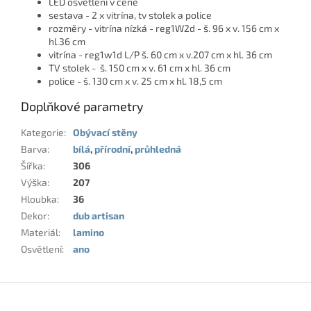
LED osvětlení v ceně
sestava - 2 x vitrína, tv stolek a police
rozměry - vitrína nízká - reg1W2d - š. 96 x v. 156 cm x
hl.36 cm
vitrína - reg1w1d L/P š. 60 cm x v.207 cm x hl. 36 cm
TV stolek - š. 150 cm x v. 61 cm x hl. 36 cm
police - š. 130 cm x v. 25 cm x hl. 18,5 cm
Doplňkové parametry
Kategorie
:
Obývací stěny
Barva
:
bílá
,
přírodní
,
průhledná
Šířka
:
306
Výška
:
207
Hloubka
:
36
Dekor
:
dub artisan
Materiál
:
lamino
Osvětlení
:
ano
Z
á