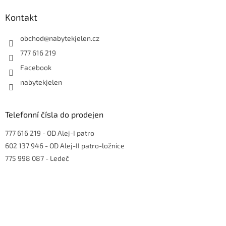
p
a
Kontakt
t
í
obchod
@
nabytekjelen.cz
777 616 219
Facebook
nabytekjelen
Telefonní čísla do prodejen
777 616 219
- OD Alej-I patro
602 137 946
- OD Alej-II patro-ložnice
775 998 087
- Ledeč