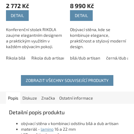
2 772 Kč
8 990 Kč
DETAIL
DETAIL
Konferenční stolek RIKOLA
Obývací stěna, kde se
zaujme elegantním designem
kombinuje elegance,
a praktickým využitím v
praktičnost a stylový moderní
každém obývacím pokoji.
design.
Nabízí dostatek prostoru pro
každodenní odkládání i
Rikola bílá
Rikola dub artisan
bílá/dub artisan
Rikola dub lefkas
černá/dub art
dekorace. K dispozici je...
ZOBRAZIT VŠECHNY SOUVISEJÍCÍ PRODUKTY
Popis
Diskuze
Značka
Ostatní informace
Detailní popis produktu
obývací stěna v kombinaci odstínu bílá a dub artisan
materiál -
lamino
16 a 22 mm