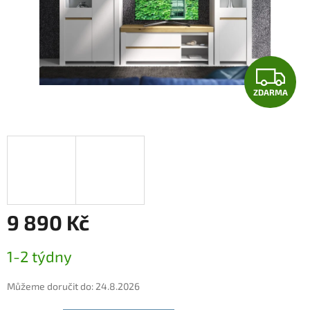
Z
ZDARMA
D
A
R
M
A
9 890 Kč
Měrná
1-2 týdny
cena:
Můžeme doručit do:
24.8.2026