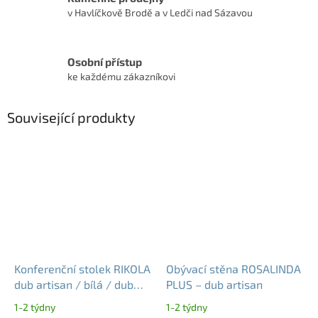
v Havlíčkově Brodě a v Ledči nad Sázavou
Osobní přístup
ke každému zákazníkovi
Související produkty
Konferenční stolek RIKOLA
Obývací stěna ROSALINDA
dub artisan / bílá / dub
PLUS – dub artisan
lefkas – moderní a
1-2 týdny
1-2 týdny
prostorný stolek