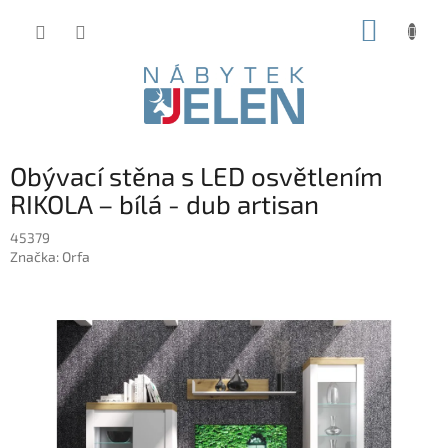
Přejít
NÁKUP
na
obsah
KOŠÍK
Obývací stěna s LED osvětlením
RIKOLA – bílá - dub artisan
45379
Značka:
Orfa