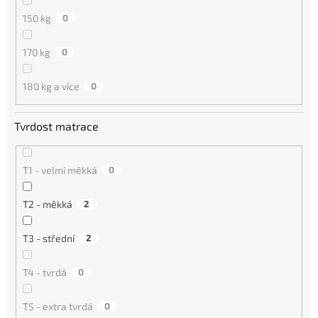
150 kg
0
170 kg
0
180 kg a více
0
Tvrdost matrace
T1 - velmi měkká
0
T2 - měkká
2
T3 - střední
2
T4 - tvrdá
0
T5 - extra tvrdá
0