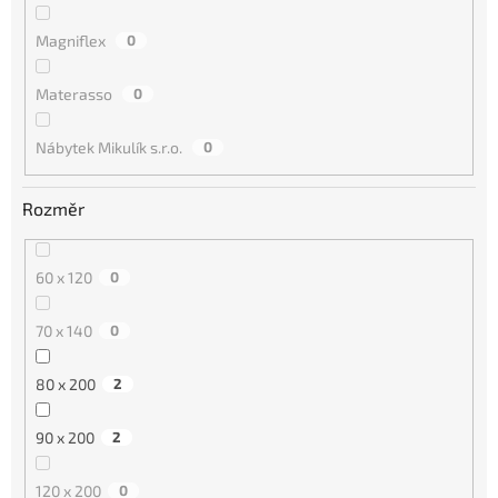
Magniflex
0
Materasso
0
Nábytek Mikulík s.r.o.
0
Rozměr
60 x 120
0
70 x 140
0
80 x 200
2
90 x 200
2
120 x 200
0