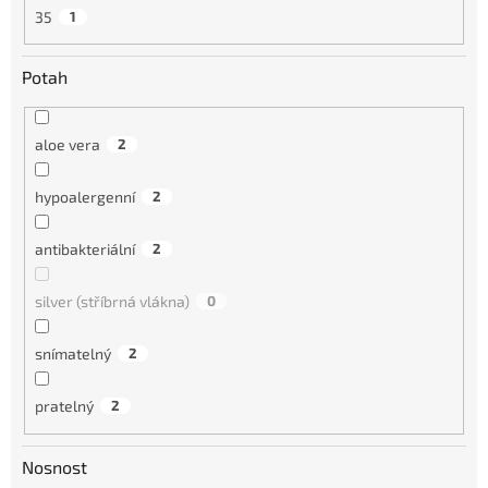
35
1
Potah
aloe vera
2
hypoalergenní
2
antibakteriální
2
silver (stříbrná vlákna)
0
snímatelný
2
pratelný
2
Nosnost