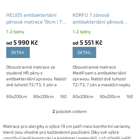
r
o
d
HELIOS antibakteriální
KORFU 7 zónová
u
pěnová matrace 19cm | T2
antibakteriální pěnová
k
T3
matrace 19cm | T2 T3
1-2 týdny
1-2 týdny
t
5 990 Kč
5 551 Kč
ů
od
od
DETAIL
DETAIL
Oboustranná matrace ze
Oboustranná matrace
studené HR pěny s
MediFoam s antibakteriální
antibakteriální úpravou. Nabízí
úpravou. Nabízí dvě tuhosti
dvě tuhosti T2/T3, 5 zón a
T2/T3, 7 zón a masážní nopky
vysokou odolnost.
pro vyšší komfort.
80x200cm
90x200cm
160x200cm
80x200cm
180x200cm
90x200cm
160x2
2
položek celkem
O
v
l
Matrace pro alergiky o výšce 19 cm patří mezi komfortní varianty,
á
které jsou vhodné pro každodenní používání. Díky své výšce
d
umožňují lepší konstrukci a kombinaci materiálů, což přináší vyšší