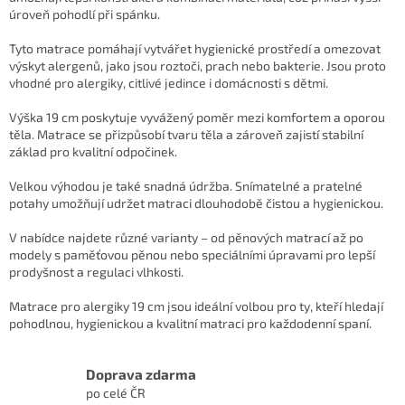
a
úroveň pohodlí při spánku.
c
í
Tyto matrace pomáhají vytvářet hygienické prostředí a omezovat
p
výskyt alergenů, jako jsou roztoči, prach nebo bakterie. Jsou proto
r
vhodné pro alergiky, citlivé jedince i domácnosti s dětmi.
v
k
Výška 19 cm poskytuje vyvážený poměr mezi komfortem a oporou
y
těla. Matrace se přizpůsobí tvaru těla a zároveň zajistí stabilní
v
základ pro kvalitní odpočinek.
ý
p
Velkou výhodou je také snadná údržba. Snímatelné a pratelné
i
potahy umožňují udržet matraci dlouhodobě čistou a hygienickou.
s
u
V nabídce najdete různé varianty – od pěnových matrací až po
modely s paměťovou pěnou nebo speciálními úpravami pro lepší
prodyšnost a regulaci vlhkosti.
Matrace pro alergiky 19 cm jsou ideální volbou pro ty, kteří hledají
pohodlnou, hygienickou a kvalitní matraci pro každodenní spaní.
Doprava zdarma
po celé ČR