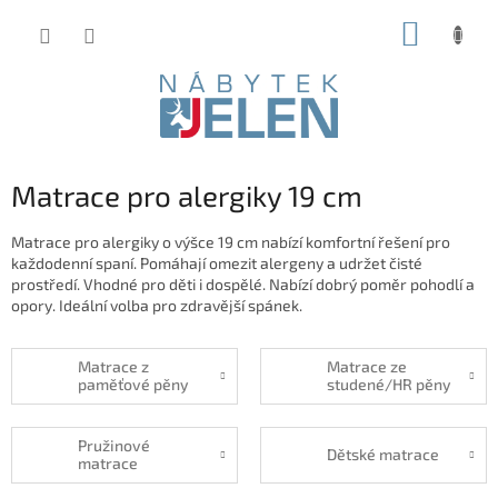
Přejít
NÁKUP
na
obsah
KOŠÍK
Matrace pro alergiky 19 cm
Matrace pro alergiky o výšce 19 cm nabízí komfortní řešení pro
každodenní spaní. Pomáhají omezit alergeny a udržet čisté
prostředí. Vhodné pro děti i dospělé. Nabízí dobrý poměr pohodlí a
opory. Ideální volba pro zdravější spánek.
Matrace z
Matrace ze
paměťové pěny
studené/HR pěny
Pružinové
Dětské matrace
matrace