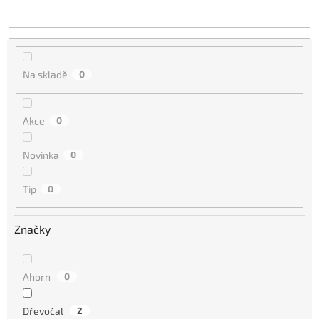
u
k
t
ů
Na skladě
0
Akce
0
Novinka
0
Tip
0
Značky
Ahorn
0
Dřevočal
2