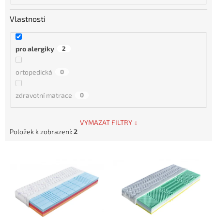
Vlastnosti
pro alergiky
2
ortopedická
0
zdravotní matrace
0
VYMAZAT FILTRY
Položek k zobrazení:
2
V
ý
p
i
s
p