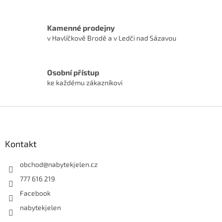
Kamenné prodejny
v Havlíčkově Brodě a v Ledči nad Sázavou
Osobní přístup
ke každému zákazníkovi
Z
á
p
a
Kontakt
t
í
obchod
@
nabytekjelen.cz
777 616 219
Facebook
nabytekjelen