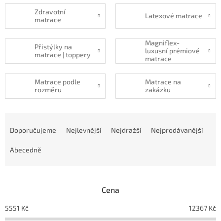
Zdravotní
Latexové matrace
matrace
Magniflex-
Přistýlky na
luxusní prémiové
matrace | toppery
matrace
Matrace podle
Matrace na
rozměru
zakázku
Ř
a
Doporučujeme
Nejlevnější
Nejdražší
Nejprodávanější
z
e
Abecedně
n
í
p
Cena
r
o
5551
Kč
12367
Kč
d