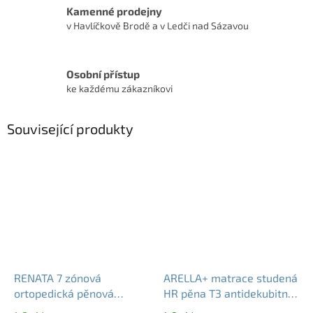
Kamenné prodejny
v Havlíčkově Brodě a v Ledči nad Sázavou
Osobní přístup
ke každému zákazníkovi
Související produkty
RENATA 7 zónová
ARELLA+ matrace studená
ortopedická pěnová
HR pěna T3 antidekubitní
matrace 22 cm | T2 T4
20 22 24 cm