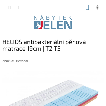
Přejít
NÁKUP
na
obsah
KOŠÍK
HELIOS antibakteriální pěnová
matrace 19cm | T2 T3
Značka:
Dřevočal