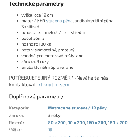
Technické parametry
výška: cca 19 cm
materiál: HR
studená pěna
, antibakteriální pěna
Sanitized
tuhost: T2 – měkká / T3 – střední
počet zón: 5
nosnost: 130 kg
potah: snímatelný, pratelný
vhodná pro motorové rošty: ano
záruka: 3 roky
antibakteriální úprava: ano
POTŘEBUJETE JINÝ ROZMĚR? -Neváhejte nás
kontaktovat
kliknutím sem.
Doplňkové parametry
Kategorie
:
Matrace ze studené/HR pěny
Záruka
:
3 roky
Rozměr
:
80 x 200
,
90 x 200
,
160 x 200
,
180 x 200
Výška
:
19