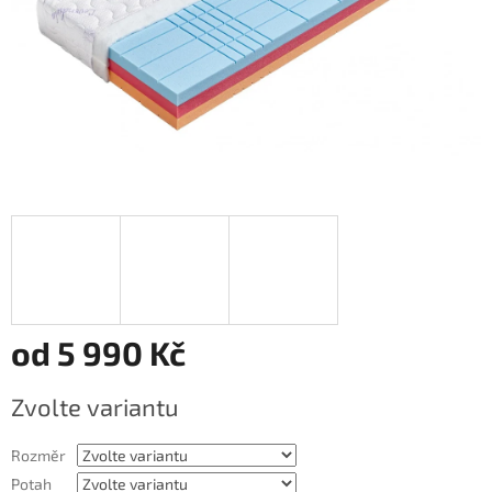
od
5 990 Kč
Měrná
Zvolte variantu
cena:
Rozměr
Potah