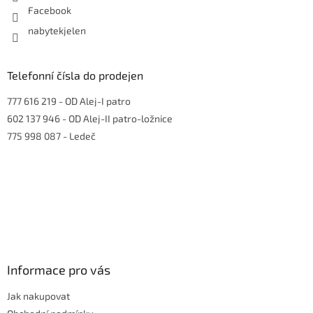
Facebook
nabytekjelen
Telefonní čísla do prodejen
777 616 219
- OD Alej-I patro
602 137 946
- OD Alej-II patro-ložnice
775 998 087
- Ledeč
Informace pro vás
Jak nakupovat