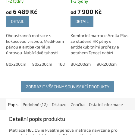
1-2 týdny
1-3 týdny
6 489 Kč
7 900 Kč
od
od
DETAIL
DETAIL
Oboustranná matrace s
Komfortní matrace Arella Plus
kokosovou vrstvou, MediFoam
ze studené HR pěny s
pěnou a antibakteriální
antidekubitními prořezy a
úpravou. Nabízí dvě tuhosti
potahem Tencel nabízí
T2/T4 a 7 zón pro zdravý
vysokou oporu těla,
spánek. Tato ortopedická
80x200cm
90x200cm
160x200cm
prodyšnost a zdravý spánek.
80x200cm
180x200cm
90x200cm
matrace je vhodná i pro...
ZOBRAZIT VŠECHNY SOUVISEJÍCÍ PRODUKTY
Popis
Podobné (12)
Diskuze
Značka
Ostatní informace
Detailní popis produktu
Matrace HELIOS je kvalitní pěnová matrace navržená pro