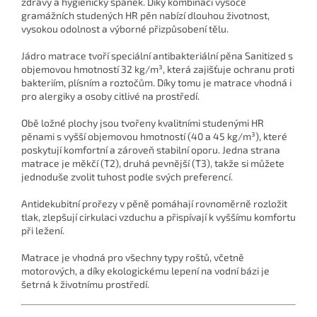
zdravý a hygienický spánek. Díky kombinaci vysoce
gramážních studených HR pěn nabízí dlouhou životnost,
vysokou odolnost a výborné přizpůsobení tělu.
Jádro matrace tvoří speciální antibakteriální pěna Sanitized s
objemovou hmotností 32 kg/m³, která zajišťuje ochranu proti
bakteriím, plísním a roztočům. Díky tomu je matrace vhodná i
pro alergiky a osoby citlivé na prostředí.
Obě ložné plochy jsou tvořeny kvalitními studenými HR
pěnami s vyšší objemovou hmotností (40 a 45 kg/m³), které
poskytují komfortní a zároveň stabilní oporu. Jedna strana
matrace je měkčí (T2), druhá pevnější (T3), takže si můžete
jednoduše zvolit tuhost podle svých preferencí.
Antidekubitní prořezy v pěně pomáhají rovnoměrně rozložit
tlak, zlepšují cirkulaci vzduchu a přispívají k vyššímu komfortu
při ležení.
Matrace je vhodná pro všechny typy roštů, včetně
motorových, a díky ekologickému lepení na vodní bázi je
šetrná k životnímu prostředí.