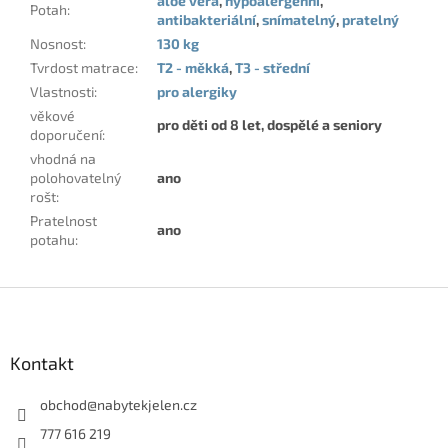
aloe vera
,
hypoalergenní
,
Potah
:
antibakteriální
,
snímatelný
,
pratelný
Nosnost
:
130 kg
Tvrdost matrace
:
T2 - měkká
,
T3 - střední
Vlastnosti
:
pro alergiky
věkové
pro děti od 8 let, dospělé a seniory
doporučení
:
vhodná na
polohovatelný
ano
rošt
:
Pratelnost
ano
potahu
:
Z
á
p
a
Kontakt
t
í
obchod
@
nabytekjelen.cz
777 616 219