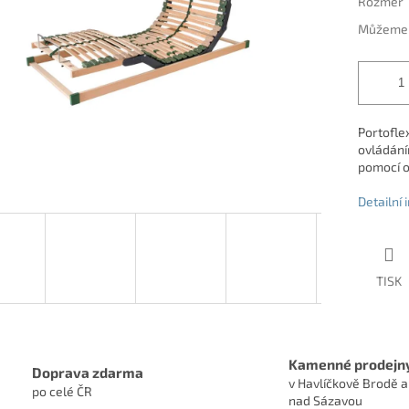
Rozměr
Můžeme d
Portofle
ovládání
pomocí o
Detailní
TISK
Kamenné prodejn
Doprava zdarma
v Havlíčkově Brodě a
po celé ČR
nad Sázavou