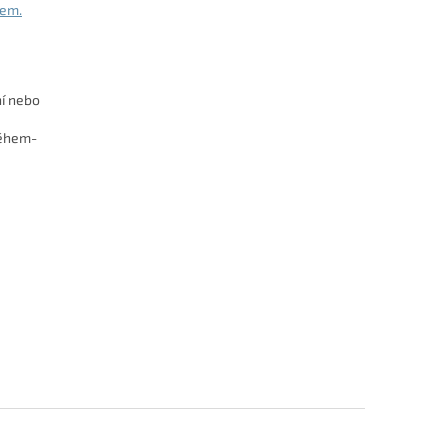
sem.
ní nebo
oběhem-