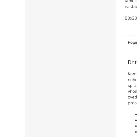
lamela
nastav
středo
,,pás
80x2
lamelá
Popi
Det
Komf
noho
sprá
vhod
zved
pros