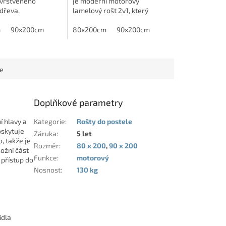
 vrstveného
je moderní motorový
dřeva.
lamelový rošt 2v1, který
ETE JINÝ ROZMĚR?
spojuje komfortní přístup do
e nás kontaktovat
m
90x200cm
úložného prostoru z levé
80x200cm
90x200cm
sem.
strany.
ce
Doplňkové parametry
í hlavy a
Kategorie
:
Rošty do postele
skytuje
Záruka
:
5 let
, takže je
Rozměr
:
80 x 200
,
90 x 200
ožní část
Funkce
:
motorový
 přístup do
Nosnost
:
130 kg
idla