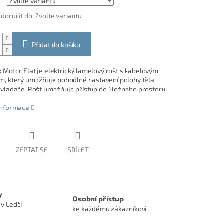
oručit do:
Zvolte variantu
Přidat do košíku
x Motor Flat je elektrický lamelový rošt s kabelovým
m, který umožňuje pohodlné nastavení polohy těla
vladače. Rošt umožňuje přístup do úložného prostoru.
 informace
ZEPTAT SE
SDÍLET
y
Osobní přístup
 v Ledči
ke každému zákazníkovi