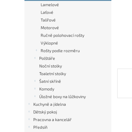
n
Lamelové
e
Laťové
l
Talířové
Motorové
Ručně polohovací rošty
Výklopné
Rošty podle rozměru
Polštáře
Noční stolky
Toaletní stolky
Šatní skříně
Komody
Úložné boxy na lůžkoviny
Kuchyně a jídelna
Dětský pokoj
Pracovna a kancelář
Předsíň