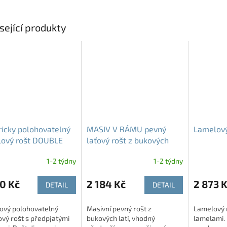
sející produkty
ricky polohovatelný
MASIV V RÁMU pevný
Lamelový
lový rošt DOUBLE
laťový rošt z bukových
L T5
masivních latí
1-2 týdny
1-2 týdny
0 Kč
2 184 Kč
2 873 
DETAIL
DETAIL
ový polohovatelný
Masivní pevný rošt z
Lamelový 
vý rošt s předpjatými
bukových latí, vhodný
lamelami. 