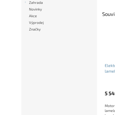
Zahrada
Novinky
Souvi
Akce
Výprodej
Značky
Elekt
lame
MOBI
5 54
Motor
lamelo