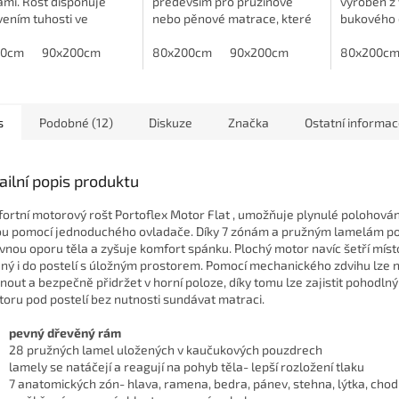
mi. Rošt disponuje
především pro pružinové
vyroben z
ením tuhosti ve
nebo pěnové matrace, které
bukového 
vé části díky posuvným
mají min. výšku 18 cm.
POTŘEBUJ
kem" a zdvojeným
00cm
90x200cm
80x200cm
90x200cm
-Neváhejt
80x200c
m. Rozměry roštu lze...
kliknutím 
s
Podobné (12)
Diskuze
Značka
Ostatní informa
ailní popis produktu
ortní motorový rošt Portoflex Motor Flat , umožňuje plynulé polohován
u pomocí jednoduchého ovladače. Díky 7 zónám a pružným lamelám po
vnou oporu těla a zyšuje komfort spánku. Plochý motor navíc šetří místo
ný i do postelí s úložným prostorem. Pomocí mechanického zdvihu lze n
nout a bezpečně přidržet v horní poloze, díky tomu lze zajistit pohodlný
toru pod postelí bez nutnosti sundávat matraci.
pevný dřevěný rám
28 pružných lamel uložených v kaučukových pouzdrech
lamely se natáčejí a reagují na pohyb těla- lepší rozložení tlaku
7 anatomických zón- hlava, ramena, bedra, pánev, stehna, lýtka, chod