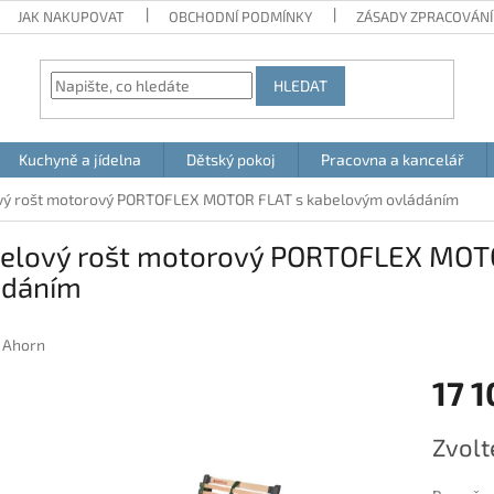
JAK NAKUPOVAT
OBCHODNÍ PODMÍNKY
ZÁSADY ZPRACOVÁNÍ
HLEDAT
Kuchyně a jídelna
Dětský pokoj
Pracovna a kancelář
ý rošt motorový PORTOFLEX MOTOR FLAT s kabelovým ovládáním
elový rošt motorový PORTOFLEX MOT
ádáním
:
Ahorn
17 1
Měrná
Zvolt
cena: