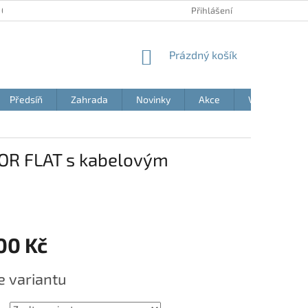
 OSOBNÍCH ÚDAJŮ
AKČNÍ LETÁKY
BLOG
Přihlášení
MOJE OBJEDNÁVK
NÁKUPNÍ
Prázdný košík
KOŠÍK
Předsíň
Zahrada
Novinky
Akce
Výprodej
OR FLAT s kabelovým
00 Kč
e variantu