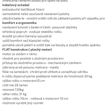
změkčená ramenní oblast pro spaní na boku
kabelový ovladač
jednoduché tlačítkové řízení
samostatné nebo současné nastavení polohy
záložní baterie- umožní vrátit rošt do základní polohy při výpadku pr
komfort a ergonomika
nastavení tuhosti v bederní části- posuvné objímky
středový popruh- zvyšuje stabilitu roštu
dvojité pružení (lamely+pouzdra)
vyšší komfort než klasické rošty
pomáhá ulevit páteři a snížit tlak na klouby a zlepšit kvalitu spánku
FLAT konstrukce ( plochý motor)
motor je uložen v rámu
vhodné pro postele s úložným prostorem
přístup do úložného prostoru- mechanickým zdvihem
zábrana proti posunu matrace- madlo
fólie na lamelách- chrání proti vlhkoti a usnadňuje údržbu
k roštu doporučujeme poddajné matrace do hmotnosti 30 kg.
výška roštu s motorem10 cm
rošt má 28 lamel
nosnost 130kg
váha roštu 31 kg
výška roštu 10cm - celková s motorem 10 cm
možnost vyrobit jiný rozměr