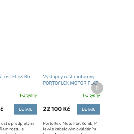
 rošt FLEX R6
Výklopný rošt motorový
PORTOFLEX MOTOR FLAT
Další
KOMBI P LEVÝ s
produkt
1-2 týdny
1-3 týdny
kabelovým ovládáním
Kč
22 100 Kč
DETAIL
DETAIL
rošt s předpjatými
Portoflex Moto Flat Kombi P
Rám roštu je
levý s kabelovým ovládáním