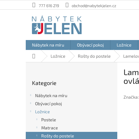
Přejít
777 616 219
obchod@nabytekjelen.cz
na
obsah
Nábytek na míru
Obývací pokoj
Ložnice
Domů
Ložnice
Rošty do postele
Lamelov
P
Lam
o
Přeskočit
s
ovl
Kategorie
kategorie
t
r
Nábytek na míru
Značka
a
Obývací pokoj
n
Ložnice
n
í
Postele
p
Matrace
a
Rošty do postele