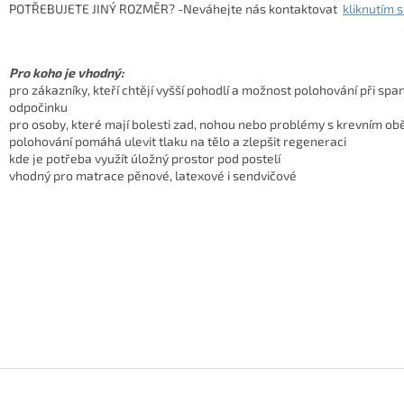
POTŘEBUJETE JINÝ ROZMĚR? -Neváhejte nás kontaktovat
kliknutím 
Pro koho je vhodný:
pro zákazníky, kteří chtějí vyšší pohodlí a možnost polohování při spa
odpočinku
pro osoby, které mají bolesti zad, nohou nebo problémy s krevním 
polohování pomáhá ulevit tlaku na tělo a zlepšit regeneraci
kde je potřeba využít úložný prostor pod postelí
vhodný pro matrace pěnové, latexové i sendvičové