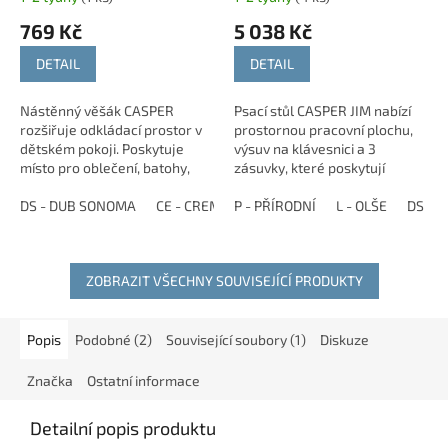
769 Kč
5 038 Kč
DETAIL
DETAIL
Nástěnný věšák CASPER
Psací stůl CASPER JIM nabízí
rozšiřuje odkládací prostor v
prostornou pracovní plochu,
dětském pokoji. Poskytuje
výsuv na klávesnici a 3
místo pro oblečení, batohy,
zásuvky, které poskytují
tašky i další drobnosti a
praktický úložný prostor na
pomáhá udržet věci přehledně
DS - DUB SONOMA
CE - CREME
školní potřeby, dokumenty i
P - PŘÍRODNÍ
Z - ZELENÁ
L - OLŠE
R - RŮŽOVÁ
DS - 
G 
uspořádané.
drobnosti.
ZOBRAZIT VŠECHNY SOUVISEJÍCÍ PRODUKTY
Popis
Podobné (2)
Související soubory (1)
Diskuze
Značka
Ostatní informace
Detailní popis produktu