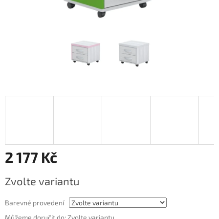
2 177 Kč
Měrná
Zvolte variantu
cena:
Barevné provedení
Můžeme doručit do:
Zvolte variantu