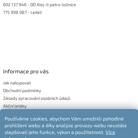
602 137 946
- OD Alej-II patro-ložnice
775 998 087
- Ledeč
Informace pro vás
Jak nakupovat
Obchodní podmínky
Zásady zpracování osobních údajů
Akční letáky
Blog
Používáme cookies, abychom Vám umožnili pohodlné
Moje objednávka
prohlížení webu a díky analýze provozu webu neustále
Odstoupení od kupní smlouvy
zlepšovali jeho funkce, výkon a použitelnost.
Více