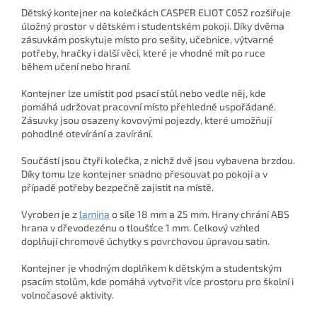
Dětský kontejner na kolečkách CASPER ELIOT C052 rozšiřuje
úložný prostor v dětském i studentském pokoji. Díky dvěma
zásuvkám poskytuje místo pro sešity, učebnice, výtvarné
potřeby, hračky i další věci, které je vhodné mít po ruce
během učení nebo hraní.
Kontejner lze umístit pod psací stůl nebo vedle něj, kde
pomáhá udržovat pracovní místo přehledně uspořádané.
Zásuvky jsou osazeny kovovými pojezdy, které umožňují
pohodlné otevírání a zavírání.
Součástí jsou čtyři kolečka, z nichž dvě jsou vybavena brzdou.
Díky tomu lze kontejner snadno přesouvat po pokoji a v
případě potřeby bezpečně zajistit na místě.
Vyroben je z
lamina
o síle 18 mm a 25 mm. Hrany chrání ABS
hrana v dřevodezénu o tloušťce 1 mm. Celkový vzhled
doplňují chromové úchytky s povrchovou úpravou satin.
Kontejner je vhodným doplňkem k dětským a studentským
psacím stolům, kde pomáhá vytvořit více prostoru pro školní i
volnočasové aktivity.