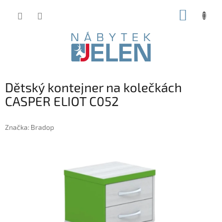
Přejít
NÁKUP
na
obsah
KOŠÍK
Dětský kontejner na kolečkách
CASPER ELIOT C052
Značka:
Bradop