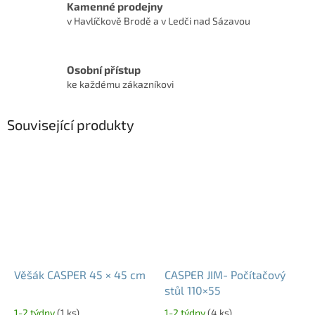
Kamenné prodejny
v Havlíčkově Brodě a v Ledči nad Sázavou
Osobní přístup
ke každému zákazníkovi
Související produkty
Věšák CASPER 45 × 45 cm
CASPER JIM- Počítačový
stůl 110×55
1-2 týdny
(1 ks)
1-2 týdny
(4 ks)