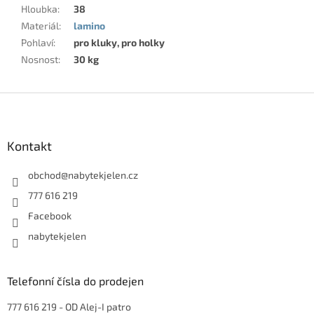
Hloubka
:
38
Materiál
:
lamino
Pohlaví
:
pro kluky, pro holky
Nosnost
:
30 kg
Z
á
p
a
Kontakt
t
í
obchod
@
nabytekjelen.cz
777 616 219
Facebook
nabytekjelen
Telefonní čísla do prodejen
777 616 219
- OD Alej-I patro