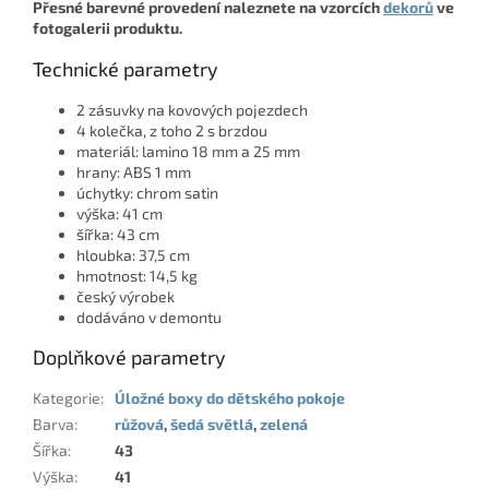
Přesné barevné provedení naleznete na vzorcích
dekorů
ve
fotogalerii produktu.
Technické parametry
2 zásuvky na kovových pojezdech
4 kolečka, z toho 2 s brzdou
materiál: lamino 18 mm a 25 mm
hrany: ABS 1 mm
úchytky: chrom satin
výška: 41 cm
šířka: 43 cm
hloubka: 37,5 cm
hmotnost: 14,5 kg
český výrobek
dodáváno v demontu
Doplňkové parametry
Kategorie
:
Úložné boxy do dětského pokoje
Barva
:
růžová
,
šedá světlá
,
zelená
Šířka
:
43
Výška
:
41