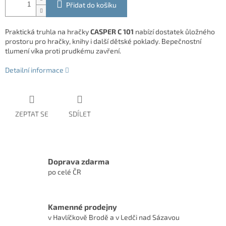
Přidat do košíku
Praktická truhla na hračky
CASPER C 101
nabízí dostatek ůložného
prostoru pro hračky, knihy i další dětské poklady. Bepečnostní
tlumení víka proti prudkému zavření.
Detailní informace
ZEPTAT SE
SDÍLET
Doprava zdarma
po celé ČR
Kamenné prodejny
v Havlíčkově Brodě a v Ledči nad Sázavou