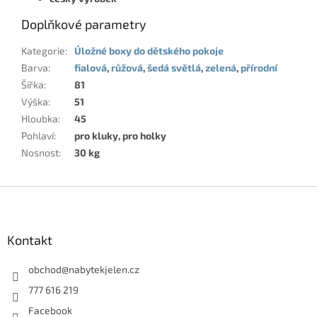
Doplňkové parametry
Kategorie
:
Úložné boxy do dětského pokoje
Barva
:
fialová
,
růžová
,
šedá světlá
,
zelená
,
přírodní
Šířka
:
81
Výška
:
51
Hloubka
:
45
Pohlaví
:
pro kluky, pro holky
Nosnost
:
30 kg
Z
á
p
a
Kontakt
t
í
obchod
@
nabytekjelen.cz
777 616 219
Facebook