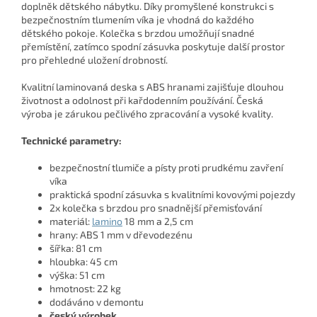
doplněk dětského nábytku. Díky promyšlené konstrukci s
bezpečnostním tlumením víka je vhodná do každého
dětského pokoje. Kolečka s brzdou umožňují snadné
přemístění, zatímco spodní zásuvka poskytuje další prostor
pro přehledné uložení drobností.
Kvalitní laminovaná deska s ABS hranami zajišťuje dlouhou
životnost a odolnost při kařdodenním používání. Česká
výroba je zárukou pečlivého zpracování a vysoké kvality.
Technické parametry:
bezpečnostní tlumiče a písty proti prudkému zavření
víka
praktická spodní zásuvka s kvalitními kovovými pojezdy
2x kolečka s brzdou pro snadnější přemisťování
materiál:
lamino
18 mm a 2,5 cm
hrany: ABS 1 mm v dřevodezénu
šířka: 81 cm
hloubka: 45 cm
výška: 51 cm
hmotnost: 22 kg
dodáváno v demontu
český výrobek