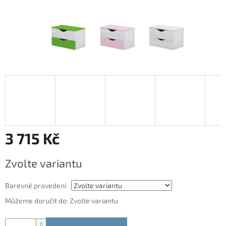
3 715 Kč
Měrná
Zvolte variantu
cena:
Barevné provedení
Můžeme doručit do:
Zvolte variantu