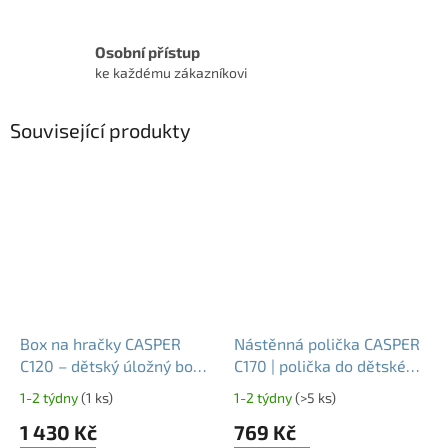
Osobní přístup
ke každému zákazníkovi
Související produkty
Box na hračky CASPER
Nástěnná polička CASPER
C120 – dětský úložný box
C170 | polička do dětského
na kolečkách
pokoje
1-2 týdny
(1 ks)
1-2 týdny
(>5 ks)
1 430 Kč
769 Kč