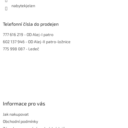
nabytekjelen
Telefonní čísla do prodejen
777 616 219
- OD Alej-I patro
602 137 946
- OD Alej-II patro-ložnice
775 998 087
- Ledeč
Informace pro vás
Jak nakupovat
Obchodní podmínky