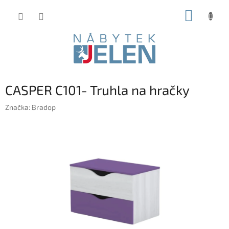
Přejít
NÁKUP
na
obsah
KOŠÍK
CASPER C101- Truhla na hračky
Značka:
Bradop