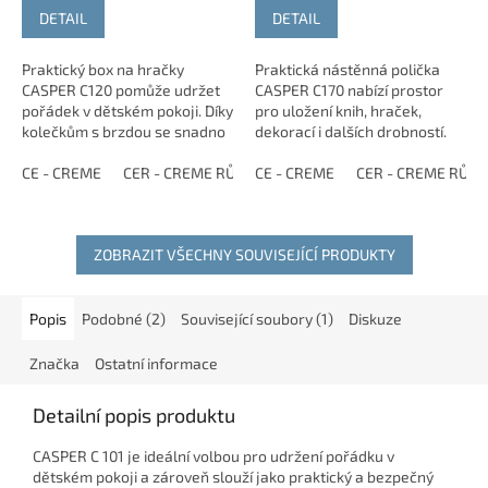
DETAIL
DETAIL
Praktický box na hračky
Praktická nástěnná polička
CASPER C120 pomůže udržet
CASPER C170 nabízí prostor
pořádek v dětském pokoji. Díky
pro uložení knih, hraček,
kolečkům s brzdou se snadno
dekorací i dalších drobností.
přesouvá a děti si do něj
Jednoduchý design se snadno
mohou samostatně ukládat
CE - CREME
CER - CREME RŮŽOVÁ
sladí s ostatním nábytkem z
CE - CREME
CEZ - CREME ZELENÁ
CER - CREME RŮŽ
hračky, knihy i...
kolekce...
ZOBRAZIT VŠECHNY SOUVISEJÍCÍ PRODUKTY
Popis
Podobné (2)
Související soubory (1)
Diskuze
Značka
Ostatní informace
Detailní popis produktu
CASPER C 101 je ideální volbou pro udržení pořádku v
dětském pokoji a zároveň slouží jako praktický a bezpečný