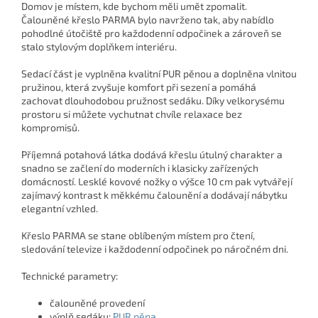
Domov je místem, kde bychom měli umět zpomalit.
Čalouněné křeslo PARMA bylo navrženo tak, aby nabídlo
pohodlné útočiště pro každodenní odpočinek a zároveň se
stalo stylovým doplňkem interiéru.
Sedací část je vyplněna kvalitní PUR pěnou a doplněna vlnitou
pružinou, která zvyšuje komfort při sezení a pomáhá
zachovat dlouhodobou pružnost sedáku. Díky velkorysému
prostoru si můžete vychutnat chvíle relaxace bez
kompromisů.
Příjemná potahová látka dodává křeslu útulný charakter a
snadno se začlení do moderních i klasicky zařízených
domácností. Lesklé kovové nožky o výšce 10 cm pak vytvářejí
zajímavý kontrast k měkkému čalounění a dodávají nábytku
elegantní vzhled.
Křeslo PARMA se stane oblíbeným místem pro čtení,
sledování televize i každodenní odpočinek po náročném dni.
Technické parametry:
čalouněné provedení
výplň sedáku:
PUR pěna