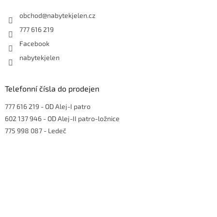
t
í
obchod
@
nabytekjelen.cz
777 616 219
Facebook
nabytekjelen
Telefonní čísla do prodejen
777 616 219
- OD Alej-I patro
602 137 946
- OD Alej-II patro-ložnice
775 998 087
- Ledeč