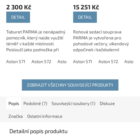
2 300 Kč
15 251 Kč
DETAIL
DETAIL
Taburet PARMA je nenápadný
Rohová sedací souprava
pomocník, který najde využití
PARMA je vytvořena pro
téměř v každé místnosti.
pohodové večery, víkendový
Poslouží jako podnožka při
odpočinek i každodenní
odpočinku, příležitostné místo
rodinné chvíle. Nabízí dostatek
k sezení i praktický úložný
Aston 571
Aston 572
Aston 573
prostoru pro komfortní sezení
Aston 571
Aston 574
Aston 572
Aston 575
Aston 5
As
prostor...
a díky rohovému...
ZOBRAZIT VŠECHNY SOUVISEJÍCÍ PRODUKTY
Popis
Podobné (7)
Související soubory (1)
Diskuze
Značka
Ostatní informace
Detailní popis produktu