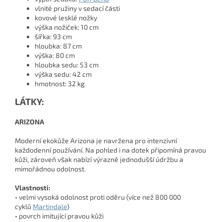
vlnité pružiny v sedací části
kovové lesklé nožky
výška nožiček: 10 cm
šířka: 93 cm
hloubka: 87 cm
výška: 80 cm
hloubka sedu: 53 cm
výška sedu: 42 cm
hmotnost: 32 kg
LÁTKY:
ARIZONA
Moderní ekokůže Arizona je navržena pro intenzivní
každodenní používání. Na pohled i na dotek připomíná pravou
kůži, zároveň však nabízí výrazně jednodušší údržbu a
mimořádnou odolnost.
Vlastnosti:
• velmi vysoká odolnost proti oděru (více než 800 000
cyklů
Martindale
)
• povrch imitující pravou kůži