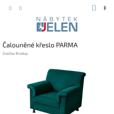
Přejít
NÁKUP
na
obsah
KOŠÍK
Čalouněné křeslo PARMA
Značka:
Bradop