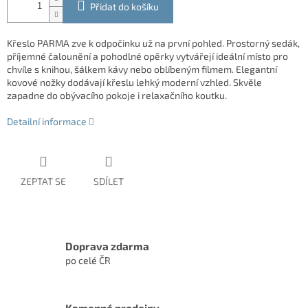
Přidat do košíku
Křeslo PARMA zve k odpočinku už na první pohled. Prostorný sedák,
příjemné čalounění a pohodlné opěrky vytvářejí ideální místo pro
chvíle s knihou, šálkem kávy nebo oblíbeným filmem. Elegantní
kovové nožky dodávají křeslu lehký moderní vzhled. Skvěle
zapadne do obývacího pokoje i relaxačního koutku.
Detailní informace
ZEPTAT SE
SDÍLET
Doprava zdarma
po celé ČR
Kamenné prodejny