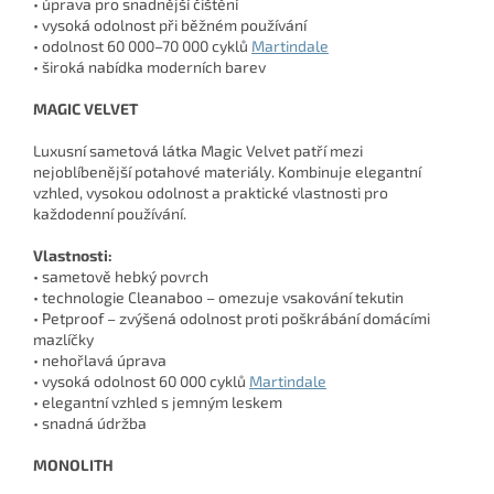
• úprava pro snadnější čištění
• vysoká odolnost při běžném používání
• odolnost 60 000–70 000 cyklů
Martindale
• široká nabídka moderních barev
MAGIC VELVET
Luxusní sametová látka Magic Velvet patří mezi
nejoblíbenější potahové materiály. Kombinuje elegantní
vzhled, vysokou odolnost a praktické vlastnosti pro
každodenní používání.
Vlastnosti:
• sametově hebký povrch
• technologie Cleanaboo – omezuje vsakování tekutin
• Petproof – zvýšená odolnost proti poškrábání domácími
mazlíčky
• nehořlavá úprava
• vysoká odolnost 60 000 cyklů
Martindale
• elegantní vzhled s jemným leskem
• snadná údržba
MONOLITH