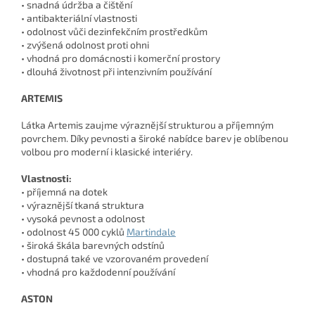
• snadná údržba a čištění
• antibakteriální vlastnosti
• odolnost vůči dezinfekčním prostředkům
• zvýšená odolnost proti ohni
• vhodná pro domácnosti i komerční prostory
• dlouhá životnost při intenzivním používání
ARTEMIS
Látka Artemis zaujme výraznější strukturou a příjemným
povrchem. Díky pevnosti a široké nabídce barev je oblíbenou
volbou pro moderní i klasické interiéry.
Vlastnosti:
• příjemná na dotek
• výraznější tkaná struktura
• vysoká pevnost a odolnost
• odolnost 45 000 cyklů
Martindale
• široká škála barevných odstínů
• dostupná také ve vzorovaném provedení
• vhodná pro každodenní používání
ASTON