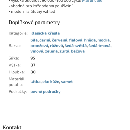
• vysoká odolnost 90 000–100 000 cyklů
Martindale
• vhodná pro každodenní používání
• moderní a útulný vzhled
Doplňkové parametry
Kategorie
:
Klasická křesla
bílá
,
černá
,
červená
,
fialová
,
hnědá
,
modrá
,
Barva
:
oranžová
,
růžová
,
šedá světlá
,
šedá tmavá
,
vínová
,
zelená
,
žlutá
,
béžová
Šířka
:
95
Výška
:
87
Hloubka
:
80
Materiál
látka
,
eko kůže
,
samet
potahu
:
Područky
:
pevné područky
Z
á
p
a
Kontakt