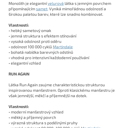
Monolith je elegantní
velurová
látka s jemným povrchem
připomínajícím
samet
. Vyniká mimořádnou odolností a
širokou paletou barev, které lze snadno kombinovat.
Vlastnosti:
• hebký sametový omak
• jemná struktura s efektem stínování
• vysoká odolnost proti oděru
• odolnost 100 000 cyklů
Martindale
• bohatá nabídka barevných odstínů
• vhodná pro intenzivní každodenní používání
• elegantní vzhled
RUN AGAIN
Látka Run Again zaujme charakteristickou strukturou
inspirovanou manšestrem. Oproti klasickému manšestru je
však jemnější, měkčí a příjemnější na dotek.
Vlastnosti:
• moderní manšestrový vzhled
• měkký a příjemný povrch
• výrazná struktura s podélnými pruhy