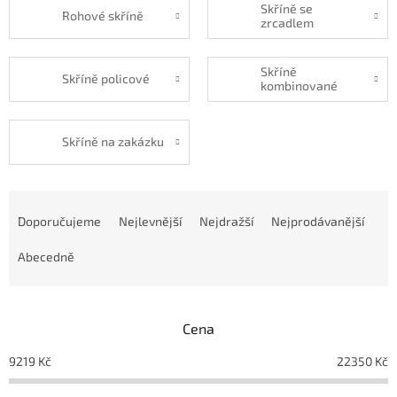
Skříně se
Rohové skříně
zrcadlem
Skříně
Skříně policové
kombinované
Skříně na zakázku
Ř
a
Doporučujeme
Nejlevnější
Nejdražší
Nejprodávanější
z
e
Abecedně
n
í
p
Cena
r
o
9219
Kč
22350
Kč
d
u