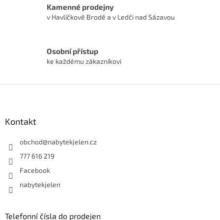
Kamenné prodejny
v Havlíčkově Brodě a v Ledči nad Sázavou
Osobní přístup
ke každému zákazníkovi
Z
á
p
a
Kontakt
t
í
obchod
@
nabytekjelen.cz
777 616 219
Facebook
nabytekjelen
Telefonní čísla do prodejen