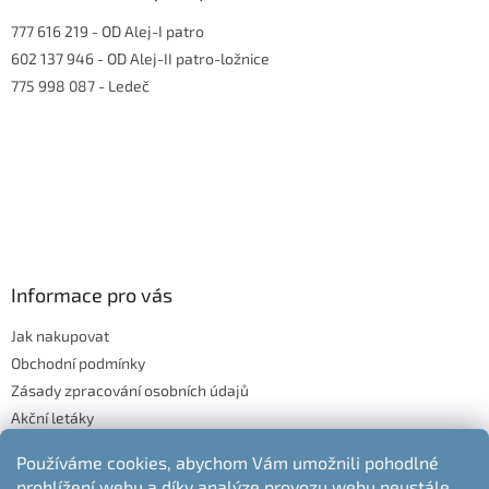
777 616 219
- OD Alej-I patro
602 137 946
- OD Alej-II patro-ložnice
775 998 087
- Ledeč
Informace pro vás
Jak nakupovat
Obchodní podmínky
Zásady zpracování osobních údajů
Akční letáky
Blog
Používáme cookies, abychom Vám umožnili pohodlné
Moje objednávka
prohlížení webu a díky analýze provozu webu neustále