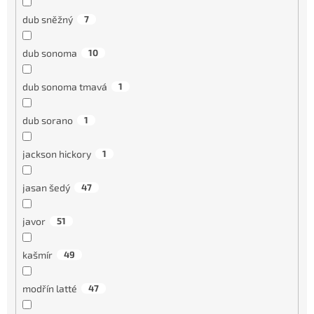
dub sněžný
7
dub sonoma
10
dub sonoma tmavá
1
dub sorano
1
jackson hickory
1
jasan šedý
47
javor
51
kašmír
49
modřín latté
47