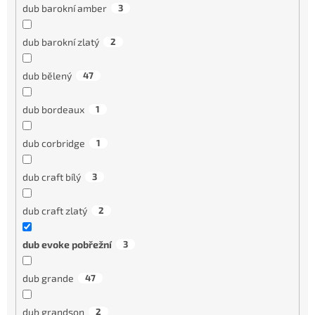
dub barokní amber
3
dub barokní zlatý
2
dub bělený
47
dub bordeaux
1
dub corbridge
1
dub craft bílý
3
dub craft zlatý
2
dub evoke pobřežní
3
dub grande
47
dub grandson
2