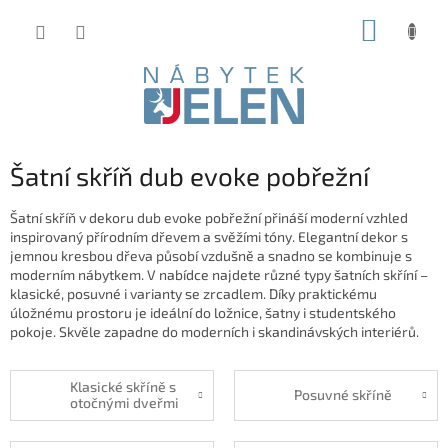
Přejít
NÁKUP
na
obsah
KOŠÍK
Šatní skříň dub evoke pobřežní
Šatní skříň v dekoru dub evoke pobřežní přináší moderní vzhled
inspirovaný přírodním dřevem a svěžími tóny. Elegantní dekor s
jemnou kresbou dřeva působí vzdušně a snadno se kombinuje s
moderním nábytkem. V nabídce najdete různé typy šatních skříní –
klasické, posuvné i varianty se zrcadlem. Díky praktickému
úložnému prostoru je ideální do ložnice, šatny i studentského
pokoje. Skvěle zapadne do moderních i skandinávských interiérů.
Klasické skříně s
Posuvné skříně
otočnými dveřmi