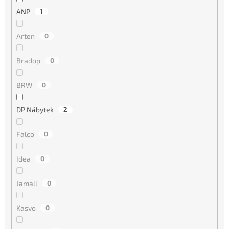
ANP
1
Arten
0
Bradop
0
BRW
0
DP Nábytek
2
Falco
0
Idea
0
Jamall
0
Kasvo
0