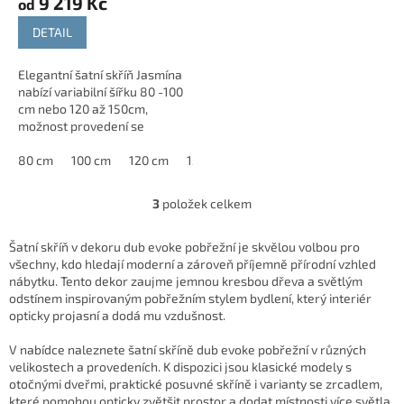
9 219 Kč
od
DETAIL
Elegantní šatní skříň Jasmína
nabízí variabilní šířku 80 -100
cm nebo 120 až 150cm,
možnost provedení se
zrcadlem i bez. Vyrobena z
kvalitního lamina v rámci
80 cm
100 cm
120 cm
130 cm
140 cm
150 cm
90 cm
české výroby....
3
položek celkem
O
v
l
Šatní skříň v dekoru dub evoke pobřežní je skvělou volbou pro
á
všechny, kdo hledají moderní a zároveň příjemně přírodní vzhled
d
nábytku. Tento dekor zaujme jemnou kresbou dřeva a světlým
a
odstínem inspirovaným pobřežním stylem bydlení, který interiér
c
opticky projasní a dodá mu vzdušnost.
í
p
V nabídce naleznete šatní skříně dub evoke pobřežní v různých
r
velikostech a provedeních. K dispozici jsou klasické modely s
v
otočnými dveřmi, praktické posuvné skříně i varianty se zrcadlem,
k
které pomohou opticky zvětšit prostor a dodat místnosti více světla.