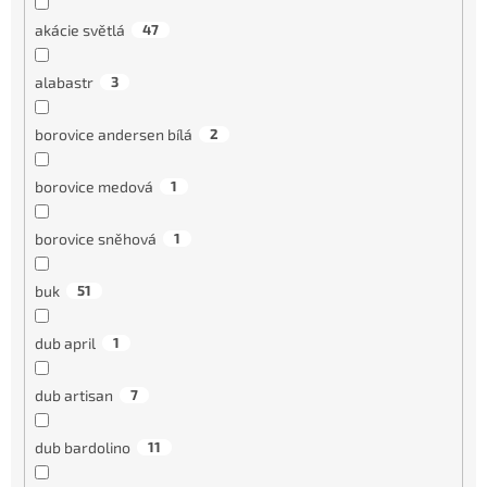
akácie světlá
47
alabastr
3
borovice andersen bílá
2
borovice medová
1
borovice sněhová
1
buk
51
dub april
1
dub artisan
7
dub bardolino
11