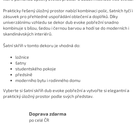
y
v
Prakticky řešený úložný prostor nabízí kombinaci polic, šatních tyčí i
ý
zásuvek pro přehledné uspořádání oblečení a doplňků. Díky
p
univerzálnímu vzhledu se dekor dub evoke pobřežní snadno
i
kombinuje s bílou, šedou i černou barvou a hodí se do moderních i
s
skandinávských interiérů.
u
Šatní skříň v tomto dekoru je vhodná do:
ložnice
šatny
studentského pokoje
předsíně
moderního bytu i rodinného domu
Vyberte si šatní skříň dub evoke pobřežní a vytvořte si elegantní a
praktický úložný prostor podle svých představ.
Doprava zdarma
po celé ČR