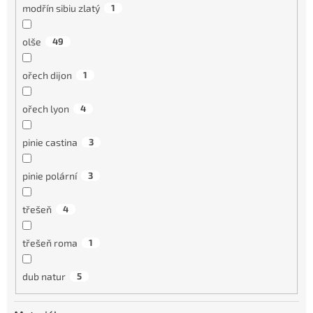
modřín sibiu zlatý
1
olše
49
ořech dijon
1
ořech lyon
4
pinie castina
3
pinie polární
3
třešeň
4
třešeň roma
1
dub natur
5