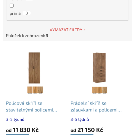
přímá
3
VYMAZAT FILTRY
Položek k zobrazení:
3
V
ý
p
i
s
p
r
o
d
Policová skříň se
Prádelní skříň se
u
stavitelnými policemi
zásuvkami a policemi
k
POHODA – 60 80 100 cm
POHODA – 60 a 80cm
3-5 týdnů
3-5 týdnů
t
11 830 Kč
21 150 Kč
ů
od
od