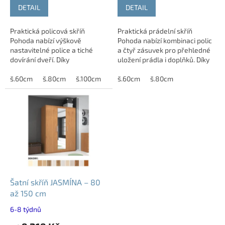
DETAIL
DETAIL
Praktická policová skříň
Praktická prádelní skříň
Pohoda nabízí výškově
Pohoda nabízí kombinaci polic
nastavitelné police a tiché
a čtyř zásuvek pro přehledné
dovírání dveří. Díky
uložení prádla i doplňků. Díky
variabilnímu uspořádání ji
tlumenému dovírání dveří i
snadno přizpůsobíte svým
š.60cm
š.80cm
š.100cm
zásuvek zajišťuje tichý a
š.60cm
š.80cm
potřebám. Vyrobena z...
komfortní...
Šatní skříň JASMÍNA – 80
až 150 cm
6-8 týdnů