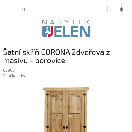
Přejít
NÁKUP
na
obsah
KOŠÍK
Šatní skříň CORONA 2dveřová z
masivu - borovice
65966
Značka:
Idea