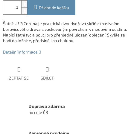
Přidat do košíku
Šatní skříň Corona je praktická dvoudveřová skříň z masivního
borovicového dřeva s voskovaným povrchem v medovém odstínu.
Nabízí šatní tyč a polici pro přehledné uložení oblečení. Skvěle se
hodí do ložnice, předsíně i na chalupu.
Detailní informace
ZEPTAT SE
SDÍLET
Doprava zdarma
po celé ČR
Kamenné prodejny