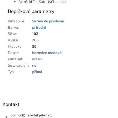
šatní skříň s šatní tyčí a policí
Doplňkové parametry
Kategorie
:
Skříně do předsíně
Barva
:
přírodní
Šířka
:
102
Výška
:
205
Hloubka
:
56
Dekor
:
borovice medová
Materiál
:
masiv
Se zrcadlem
:
ne
Typ
:
přímá
Z
á
p
a
Kontakt
t
í
obchod
@
nabytekjelen.cz