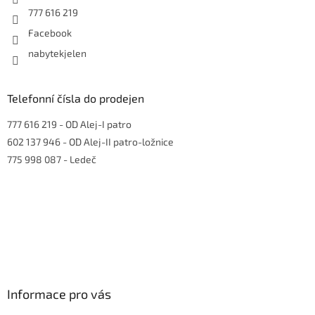
777 616 219
Facebook
nabytekjelen
Telefonní čísla do prodejen
777 616 219
- OD Alej-I patro
602 137 946
- OD Alej-II patro-ložnice
775 998 087
- Ledeč
Informace pro vás