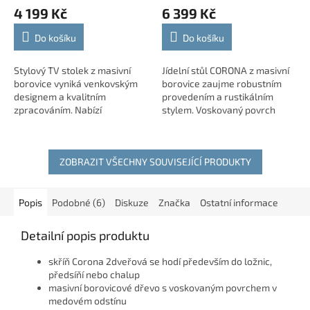
4 199 Kč
6 399 Kč
Do košíku
Do košíku
Stylový TV stolek z masivní
Jídelní stůl CORONA z masivní
borovice vyniká venkovským
borovice zaujme robustním
designem a kvalitním
provedením a rustikálním
zpracováním. Nabízí
stylem. Voskovaný povrch
otevřenou polici na
zvýrazňuje přirozenou kresbu
elektroniku, dvě zásuvky a
dřeva a dodává stolu
praktický otvor pro vedení
jedinečný charakter....
ZOBRAZIT VŠECHNY SOUVISEJÍCÍ PRODUKTY
kabelů....
Popis
Podobné (6)
Diskuze
Značka
Ostatní informace
Detailní popis produktu
skříň Corona 2dveřová se hodí především do ložnic,
předsíňí nebo chalup
masivní borovicové dřevo s voskovaným povrchem v
medovém odstínu