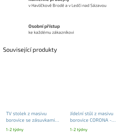
v Havlíčkově Brodě a v Ledči nad Sázavou
Osobní přístup
ke každému zákazníkovi
Související produkty
TV stolek z masivu
Jídelní stůl z masivu
borovice se zásuvkami
borovice CORONA -
CORONA | rustikální -
rustikální dřevěný stůl
1-2 týdny
1-2 týdny
venkovský styl