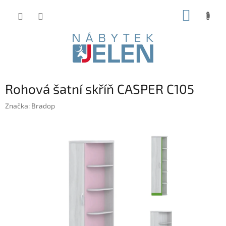
Přejít
NÁKUP
na
obsah
KOŠÍK
Rohová šatní skříň CASPER C105
Značka:
Bradop