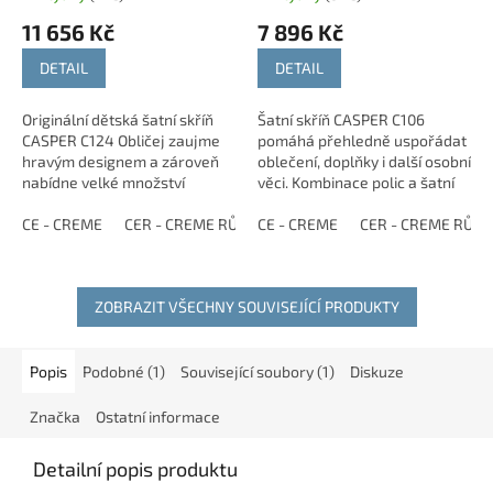
11 656 Kč
7 896 Kč
DETAIL
DETAIL
Originální dětská šatní skříň
Šatní skříň CASPER C106
CASPER C124 Obličej zaujme
pomáhá přehledně uspořádat
hravým designem a zároveň
oblečení, doplňky i další osobní
nabídne velké množství
věci. Kombinace polic a šatní
úložného prostoru. Kombinace
tyče poskytuje dostatek
polic, skříněk a zásuvek
CE - CREME
CER - CREME RŮŽOVÁ
úložného prostoru v dětském
CE - CREME
CEZ - CREME ZELENÁ
CER - CREME RŮŽ
pomůže udržet...
pokoji,...
ZOBRAZIT VŠECHNY SOUVISEJÍCÍ PRODUKTY
Popis
Podobné (1)
Související soubory (1)
Diskuze
Značka
Ostatní informace
Detailní popis produktu