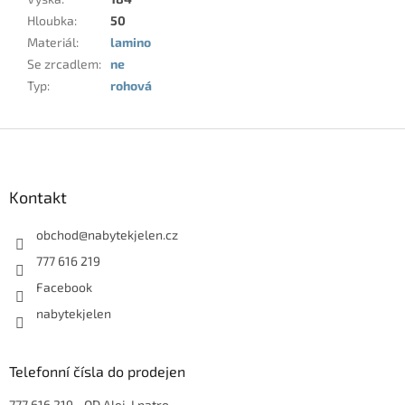
Hloubka
:
50
Materiál
:
lamino
Se zrcadlem
:
ne
Typ
:
rohová
Z
á
p
a
Kontakt
t
í
obchod
@
nabytekjelen.cz
777 616 219
Facebook
nabytekjelen
Telefonní čísla do prodejen
777 616 219
- OD Alej-I patro