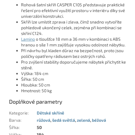
Rohová šatní skříň CASPER C105 představuje praktické
řešení pro efektivní využití prostoru v interiéru díky své
univerzální konstrukci.
Skříň lze umístit zprava i zleva, čímž snadno vytvoříte
pohledově ukončený celek, zejména při kombinaci se
skříní C124.
Lamino
o tloušťce 18 mm a 36 mm v kombinaci s ABS
hranou o síle 1 mm zajišťuje vysokou odolnost nábytku.
Při návrhu byl kladen důraz na bezpečnost, proto jsou
poličky opatřeny rádiusem bez ostrých rohů.
Pro zvýšení stability doporučujeme nábytek přichytit ke
stěně.
Výška: 184 cm
Šířka: 50 cm
Hloubka: 50 cm
Hmotnost: 50 kg
Doplňkové parametry
Kategorie
:
Dětské skříně
Barva
:
růžová
,
šedá světlá
,
zelená
,
béžová
Šířka
:
50
Výška
:
184