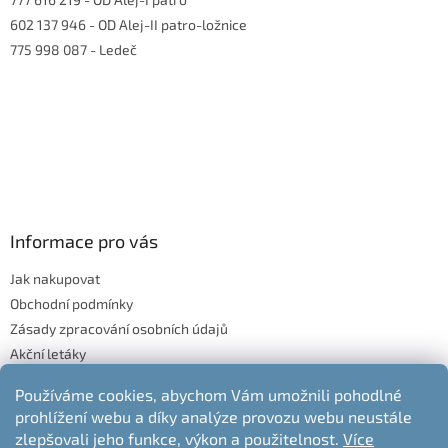
602 137 946
- OD Alej-II patro-ložnice
775 998 087
- Ledeč
Informace pro vás
Jak nakupovat
Obchodní podmínky
Zásady zpracování osobních údajů
Akční letáky
Blog
Používáme cookies, abychom Vám umožnili pohodlné
Moje objednávka
prohlížení webu a díky analýze provozu webu neustále
Odstoupení od kupní smlouvy
zlepšovali jeho funkce, výkon a použitelnost.
Více