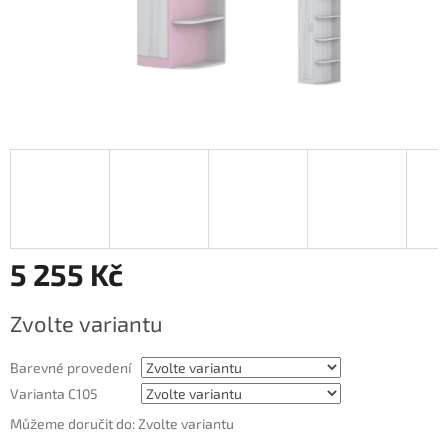
5 255 Kč
Měrná
Zvolte variantu
cena:
Barevné provedení
Varianta C105
Můžeme doručit do:
Zvolte variantu