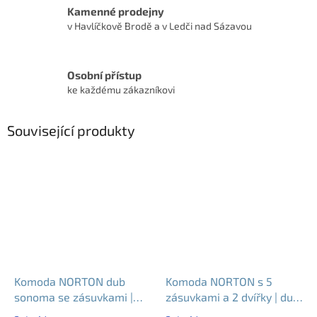
Kamenné prodejny
v Havlíčkově Brodě a v Ledči nad Sázavou
Osobní přístup
ke každému zákazníkovi
Související produkty
Komoda NORTON dub
Komoda NORTON s 5
sonoma se zásuvkami |
zásuvkami a 2 dvířky | dub
moderní bezúchytková
sonoma