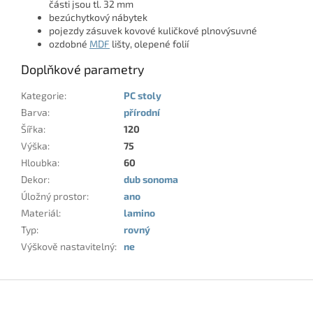
části jsou tl. 32 mm
bezúchytkový nábytek
pojezdy zásuvek kovové kuličkové plnovýsuvné
ozdobné
MDF
lišty, olepené folií
Doplňkové parametry
Kategorie
:
PC stoly
Barva
:
přírodní
Šířka
:
120
Výška
:
75
Hloubka
:
60
Dekor
:
dub sonoma
Úložný prostor
:
ano
Materiál
:
lamino
Typ
:
rovný
Výškově nastavitelný
:
ne
Z
á