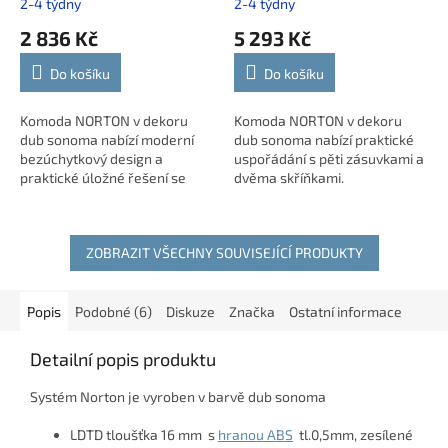
2-4 týdny
2-4 týdny
komoda
2 836 Kč
5 293 Kč
Do košíku
Do košíku
Komoda NORTON v dekoru
Komoda NORTON v dekoru
dub sonoma nabízí moderní
dub sonoma nabízí praktické
bezúchytkový design a
uspořádání s pěti zásuvkami a
praktické úložné řešení se
dvěma skříňkami.
zásuvkami. Kvalitní materiály,
Bezúchytkový design působí
zesílené části a kuličkové
moderně a čistě, zatímco
pojezdy s plným...
kuličkové pojezdy s plným...
ZOBRAZIT VŠECHNY SOUVISEJÍCÍ PRODUKTY
Popis
Podobné (6)
Diskuze
Značka
Ostatní informace
Detailní popis produktu
Systém Norton je vyroben v barvě dub sonoma
LDTD tloušťka 16 mm s
hranou ABS
tl.0,5mm, zesílené