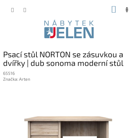
Přejít
NÁKUP
na
obsah
KOŠÍK
Psací stůl NORTON se zásuvkou a
dvířky | dub sonoma moderní stůl
65516
Značka:
Arten