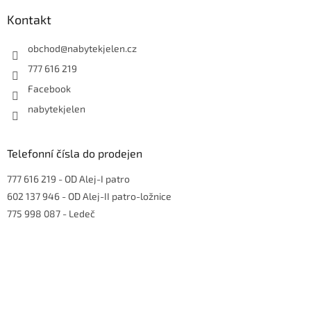
p
a
Kontakt
t
í
obchod
@
nabytekjelen.cz
777 616 219
Facebook
nabytekjelen
Telefonní čísla do prodejen
777 616 219
- OD Alej-I patro
602 137 946
- OD Alej-II patro-ložnice
775 998 087
- Ledeč