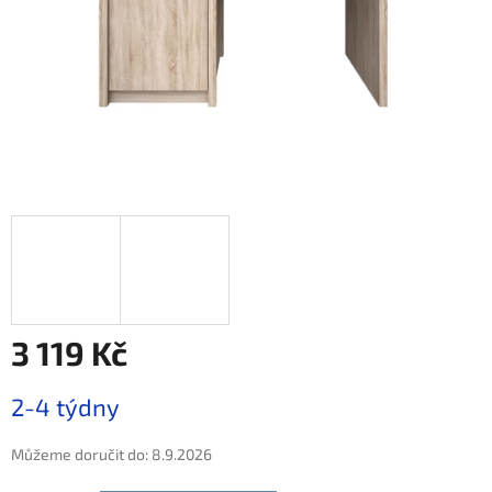
3 119 Kč
Měrná
2-4 týdny
cena:
Můžeme doručit do:
8.9.2026