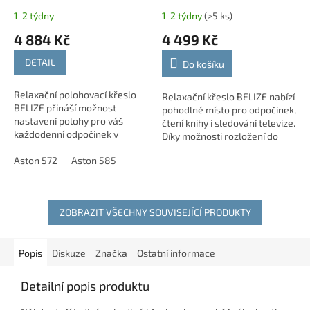
1-2 týdny
1-2 týdny
(>5 ks)
4 884 Kč
4 499 Kč
DETAIL
Do košíku
Relaxační polohovací křeslo
Relaxační křeslo BELIZE nabízí
BELIZE přináší možnost
pohodlné místo pro odpočinek,
nastavení polohy pro váš
čtení knihy i sledování televize.
každodenní odpočinek v
Díky možnosti rozložení do
obývacím pokoji či pracovně.
vodorovné polohy si snadno
Díky svému modernímu a
Aston 572
Aston 585
nastavíte pozici, která vám...
jednoduchému designu se...
ZOBRAZIT VŠECHNY SOUVISEJÍCÍ PRODUKTY
Popis
Diskuze
Značka
Ostatní informace
Detailní popis produktu