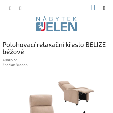
Přejít
NÁKUP
na
obsah
KOŠÍK
Polohovací relaxační křeslo BELIZE
béžové
A040572
Značka:
Bradop