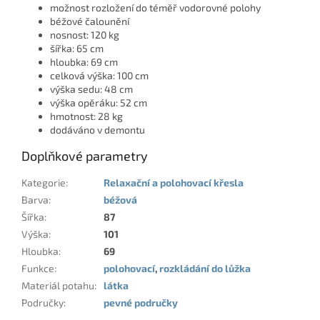
možnost rozložení do téměř vodorovné polohy
béžové čalounění
nosnost: 120 kg
šířka: 65 cm
hloubka: 69 cm
celková výška: 100 cm
výška sedu: 48 cm
výška opěráku: 52 cm
hmotnost: 28 kg
dodáváno v demontu
Doplňkové parametry
Kategorie
:
Relaxační a polohovací křesla
Barva
:
béžová
Šířka
:
87
Výška
:
101
Hloubka
:
69
Funkce
:
polohovací
,
rozkládání do lůžka
Materiál potahu
:
látka
Područky
:
pevné područky