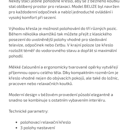
Někdy stačí jediné pohodlné křeslo, aby se z běžného koutku
stal oblíbený prostor pro relaxaci. Model BELIZE byl navržen
pro každodenní odpočinek a nabízí jednoduché ovládání i
vysoký komfort při sezení.
Výhodou křesla je možnost polohování do tří různých pozic.
Během několika okamžiků tak můžete přejít z klasického
posezení do uvolněnější polohy vhodné pro sledování
televize, odpočinek nebo četbu. V krajní poloze lze křeslo
rozložit téměř do vodorovného stavu a dopřát si maximální
pohodlí.
Měkké čalounění a ergonomicky tvarované opěrky vytvářejí
příjemnou oporu celého těla. Díky kompaktním rozměrům je
křeslo vhodné nejen do obývacích pokojů, ale také do ložnic,
pracoven nebo relaxačních koutků.
Moderní design v béžovém provedení působí elegantně a
snadno se kombinuje s ostatním vybavením interiéru.
Technické parametry:
polohovací relaxační křeslo
3 polohy nastavení