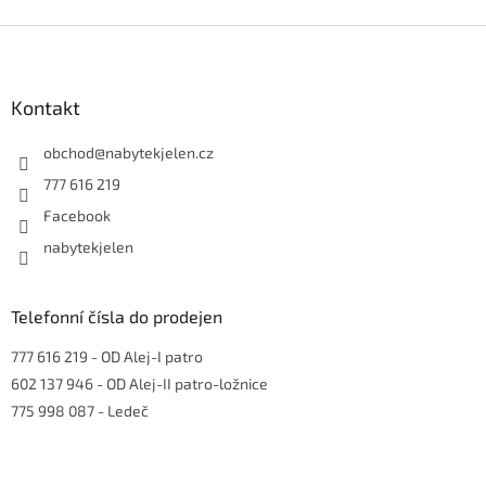
Z
á
p
a
Kontakt
t
í
obchod
@
nabytekjelen.cz
777 616 219
Facebook
nabytekjelen
Telefonní čísla do prodejen
777 616 219
- OD Alej-I patro
602 137 946
- OD Alej-II patro-ložnice
775 998 087
- Ledeč