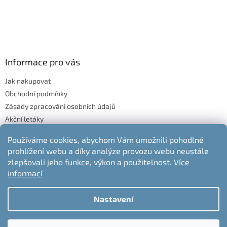
Informace pro vás
Jak nakupovat
Obchodní podmínky
Zásady zpracování osobních údajů
Akční letáky
Blog
Používáme cookies, abychom Vám umožnili pohodlné
Moje objednávka
prohlížení webu a díky analýze provozu webu neustále
Odstoupení od kupní smlouvy
zlepšovali jeho funkce, výkon a použitelnost.
Více
informací
Nastavení
Vytvořil Shoptet