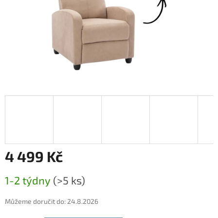
4 499 Kč
Měrná
1-2 týdny
(>5 ks)
cena:
Můžeme doručit do:
24.8.2026