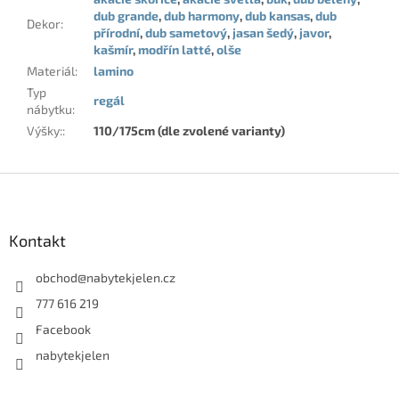
dub grande
,
dub harmony
,
dub kansas
,
dub
Dekor
:
přírodní
,
dub sametový
,
jasan šedý
,
javor
,
kašmír
,
modřín latté
,
olše
Materiál
:
lamino
Typ
regál
nábytku
:
Výšky:
:
110/175cm (dle zvolené varianty)
Z
á
p
a
Kontakt
t
í
obchod
@
nabytekjelen.cz
777 616 219
Facebook
nabytekjelen