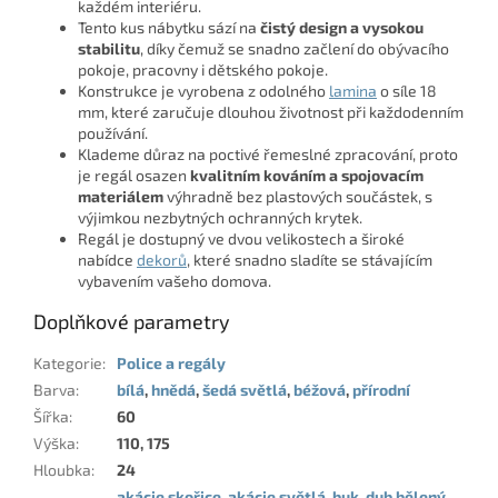
každém interiéru.
Tento kus nábytku sází na
čistý design a vysokou
stabilitu
, díky čemuž se snadno začlení do obývacího
pokoje, pracovny i dětského pokoje.
Konstrukce je vyrobena z odolného
lamina
o síle 18
mm, které zaručuje dlouhou životnost při každodenním
používání.
Klademe důraz na poctivé řemeslné zpracování, proto
je regál osazen
kvalitním kováním a spojovacím
materiálem
výhradně bez plastových součástek, s
výjimkou nezbytných ochranných krytek.
Regál je dostupný ve dvou velikostech a široké
nabídce
dekorů
, které snadno sladíte se stávajícím
vybavením vašeho domova.
Doplňkové parametry
Kategorie
:
Police a regály
Barva
:
bílá
,
hnědá
,
šedá světlá
,
béžová
,
přírodní
Šířka
:
60
Výška
:
110, 175
Hloubka
:
24
akácie skořice
,
akácie světlá
,
buk
,
dub bělený
,