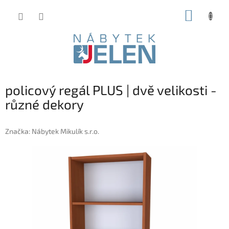
Přejít
NÁKUP
na
obsah
KOŠÍK
policový regál PLUS | dvě velikosti -
různé dekory
Značka:
Nábytek Mikulík s.r.o.