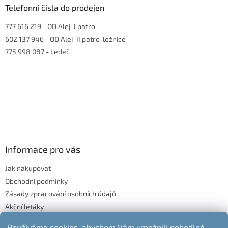
Telefonní čísla do prodejen
777 616 219
- OD Alej-I patro
602 137 946
- OD Alej-II patro-ložnice
775 998 087
- Ledeč
Informace pro vás
Jak nakupovat
Obchodní podmínky
Zásady zpracování osobních údajů
Akční letáky
Blog
Používáme cookies, abychom Vám umožnili pohodlné