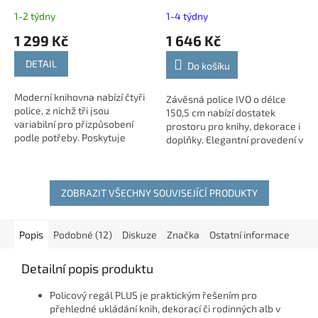
obýváku i pracovny
police na zeď
1-2 týdny
1-4 týdny
1 299 Kč
1 646 Kč
DETAIL
Do košíku
Moderní knihovna nabízí čtyři
Závěsná police IVO o délce
police, z nichž tři jsou
150,5 cm nabízí dostatek
variabilní pro přizpůsobení
prostoru pro knihy, dekorace i
podle potřeby. Poskytuje
doplňky. Elegantní provedení v
dostatek prostoru pro knihy,
dekoru dub april se hodí do
dekorace i dokumenty. Díky
moderních i klasických
jednoduchému...
interiérů....
ZOBRAZIT VŠECHNY SOUVISEJÍCÍ PRODUKTY
Popis
Podobné (12)
Diskuze
Značka
Ostatní informace
Detailní popis produktu
Policový regál PLUS je praktickým řešením pro
přehledné ukládání knih, dekorací či rodinných alb v