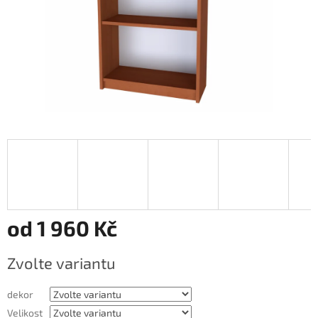
od
1 960 Kč
Měrná
Zvolte variantu
cena:
dekor
Velikost