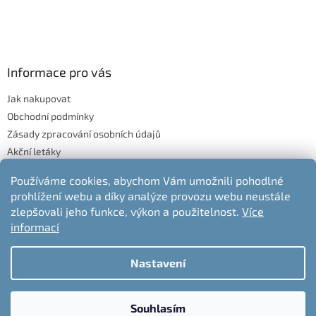
Informace pro vás
Jak nakupovat
Obchodní podmínky
Zásady zpracování osobních údajů
Akční letáky
Blog
Používáme cookies, abychom Vám umožnili pohodlné
Moje objednávka
prohlížení webu a díky analýze provozu webu neustále
Odstoupení od kupní smlouvy
zlepšovali jeho funkce, výkon a použitelnost.
Více
informací
Nastavení
Vytvořil Shoptet
Souhlasím
Copyright 2026
nabytek-jelen.cz
. Všechna práva vyhrazena.