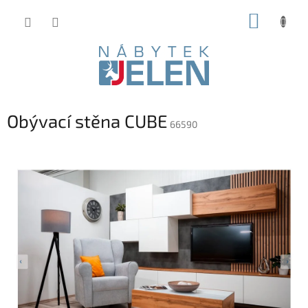
Přejít
NÁKUP
na
obsah
KOŠÍK
Obývací stěna CUBE
66590