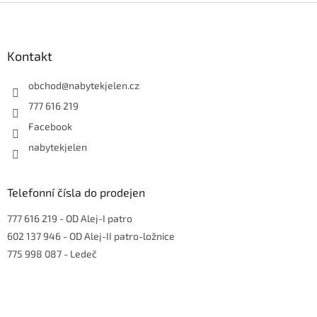
Z
á
p
a
Kontakt
t
í
obchod
@
nabytekjelen.cz
777 616 219
Facebook
nabytekjelen
Telefonní čísla do prodejen
777 616 219
- OD Alej-I patro
602 137 946
- OD Alej-II patro-ložnice
775 998 087
- Ledeč