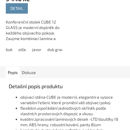
DETAIL
Konferenční stolek CUBE 12
GLASS je moderní doplněk do
každého obývacího pokoje.
Zaujme kombinací lamina a
skla v elegantním provedení.
Nabízí praktickou skrytou
buk
olše
javor
dub grande
dub harmony
modřín latté
zásuvku s...
Popis
Diskuze
Detailní popis produktu
obývací stěna CUBE je moderní, elegantní a vysoce
variabilní řešení, které promění váš obývací pokoj
flexibilní uspořádání jednotlivých skříněk podle
vlastních prostorových dispozic a vkusu
kvalitní zpracování laminových desek -LTD tloušťky 18
mm, ABS hrany, robustní kování, panty Blum