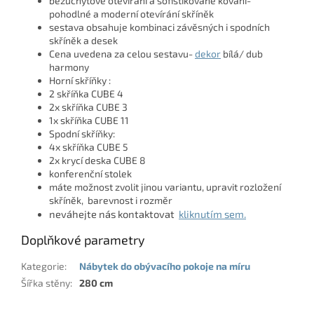
bezúchytové otevírání a sofistikované kování-
pohodlné a moderní otevírání skříněk
sestava obsahuje kombinaci závěsných i spodních
skříněk a desek
Cena uvedena za celou sestavu-
dekor
bílá/ dub
harmony
Horní skříňky :
2 skříňka CUBE 4
2x skříňka CUBE 3
1x skříňka CUBE 11
Spodní skříňky:
4x skříňka CUBE 5
2x krycí deska CUBE 8
konferenční stolek
máte možnost zvolit jinou variantu, upravit rozložení
skříněk, barevnost i rozměr
neváhejte nás kontaktovat
kliknutím sem.
Doplňkové parametry
Kategorie
:
Nábytek do obývacího pokoje na míru
Šířka stěny
:
280 cm