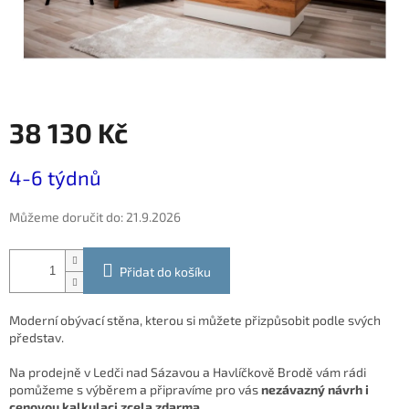
38 130 Kč
Měrná
4-6 týdnů
cena:
Můžeme doručit do:
21.9.2026
Přidat do košíku
Moderní obývací stěna, kterou si můžete přizpůsobit podle svých
představ.
Na prodejně v Ledči nad Sázavou a Havlíčkově Brodě vám rádi
pomůžeme s výběrem a připravíme pro vás
nezávazný návrh i
cenovou kalkulaci zcela zdarma.