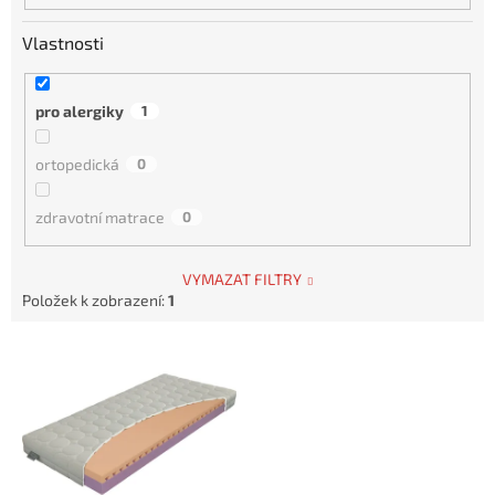
Vlastnosti
pro alergiky
1
ortopedická
0
zdravotní matrace
0
VYMAZAT FILTRY
Položek k zobrazení:
1
V
ý
p
i
s
p