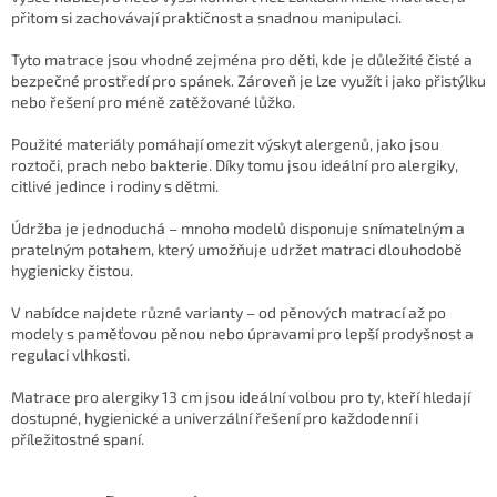
a
přitom si zachovávají praktičnost a snadnou manipulaci.
c
í
Tyto matrace jsou vhodné zejména pro děti, kde je důležité čisté a
p
bezpečné prostředí pro spánek. Zároveň je lze využít i jako přistýlku
r
nebo řešení pro méně zatěžované lůžko.
v
k
Použité materiály pomáhají omezit výskyt alergenů, jako jsou
y
roztoči, prach nebo bakterie. Díky tomu jsou ideální pro alergiky,
v
citlivé jedince i rodiny s dětmi.
ý
p
Údržba je jednoduchá – mnoho modelů disponuje snímatelným a
i
pratelným potahem, který umožňuje udržet matraci dlouhodobě
s
hygienicky čistou.
u
V nabídce najdete různé varianty – od pěnových matrací až po
modely s paměťovou pěnou nebo úpravami pro lepší prodyšnost a
regulaci vlhkosti.
Matrace pro alergiky 13 cm jsou ideální volbou pro ty, kteří hledají
dostupné, hygienické a univerzální řešení pro každodenní i
příležitostné spaní.