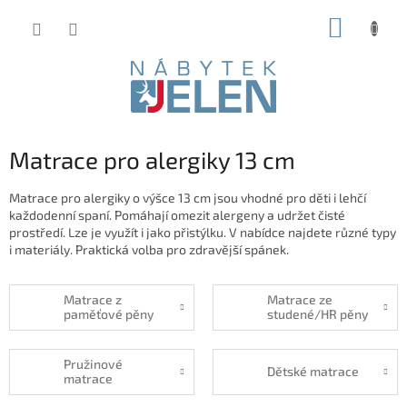
Přejít
NÁKUP
na
obsah
KOŠÍK
Matrace pro alergiky 13 cm
Matrace pro alergiky o výšce 13 cm jsou vhodné pro děti i lehčí
každodenní spaní. Pomáhají omezit alergeny a udržet čisté
prostředí. Lze je využít i jako přistýlku. V nabídce najdete různé typy
i materiály. Praktická volba pro zdravější spánek.
Matrace z
Matrace ze
paměťové pěny
studené/HR pěny
Pružinové
Dětské matrace
matrace