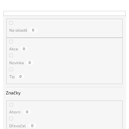
u
k
t
ů
Na skladě
0
Akce
0
Novinka
0
Tip
0
Značky
Ahorn
0
Dřevočal
0