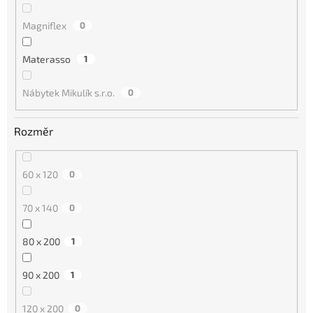
Magniflex
0
Materasso
1
Nábytek Mikulík s.r.o.
0
Rozměr
60 x 120
0
70 x 140
0
80 x 200
1
90 x 200
1
120 x 200
0