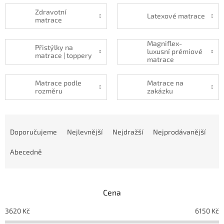
Zdravotní
Latexové matrace
matrace
Magniflex-
Přistýlky na
luxusní prémiové
matrace | toppery
matrace
Matrace podle
Matrace na
rozměru
zakázku
Ř
a
Doporučujeme
Nejlevnější
Nejdražší
Nejprodávanější
z
e
Abecedně
n
í
p
Cena
r
o
3620
Kč
6150
Kč
d