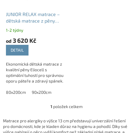
r
o
d
JUNIOR RELAX matrace –
u
dětská matrace z pěny
k
Eliocell, tuhost T3
1-2 týdny
t
3 620 Kč
ů
od
DETAIL
Ekonomická dětská matrace z
kvalitní pěny Eliocell s
optimální tuhostí pro správnou
oporu páteře a zdravý spánek.
80x200cm
90x200cm
1
položek celkem
O
v
l
Matrace pro alergiky o výšce 13 cm představují univerzální řešení
á
pro domácnosti, kde je kladen důraz na hygienu a pohodlí. Díky své
d
výšce nabízejí o něco vyšší komfort než základní nízké matrace, a