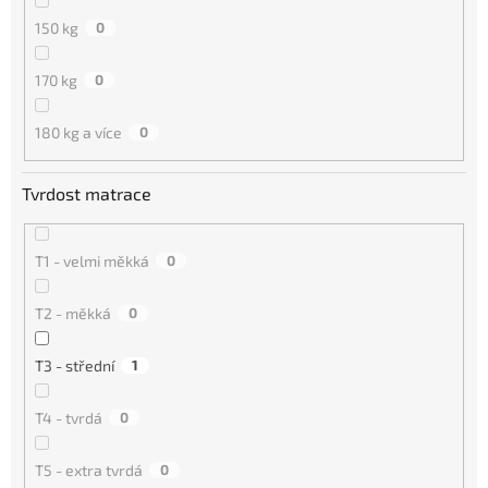
150 kg
0
170 kg
0
180 kg a více
0
Tvrdost matrace
T1 - velmi měkká
0
T2 - měkká
0
T3 - střední
1
T4 - tvrdá
0
T5 - extra tvrdá
0