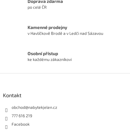
Doprava zdarma
po celé ČR
Kamenné prodejny
v Havlíčkově Brodě a v Ledči nad Sázavou
Osobní přístup
ke každému zákazníkovi
Z
á
p
a
Kontakt
t
í
obchod
@
nabytekjelen.cz
777 616 219
Facebook