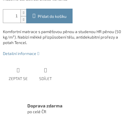
Přidat do košíku
Komfortní matrace s paměťovou pěnou a studenou HR pěnou (50
kg/m³). Nabízí měkké přizpůsobení tělu, antidekubitní prořezy a
potah Tencel.
Detailní informace
ZEPTAT SE
SDÍLET
Doprava zdarma
po celé ČR