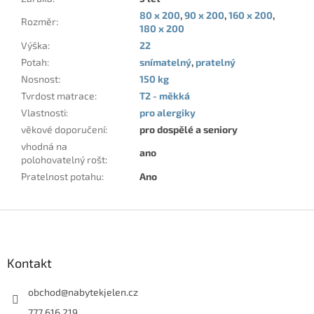
80 x 200
,
90 x 200
,
160 x 200
,
Rozměr
:
180 x 200
Výška
:
22
Potah
:
snímatelný
,
pratelný
Nosnost
:
150 kg
Tvrdost matrace
:
T2 - měkká
Vlastnosti
:
pro alergiky
věkové doporučení
:
pro dospělé a seniory
vhodná na
ano
polohovatelný rošt
:
Pratelnost potahu
:
Ano
Z
á
p
a
Kontakt
t
í
obchod
@
nabytekjelen.cz
777 616 219