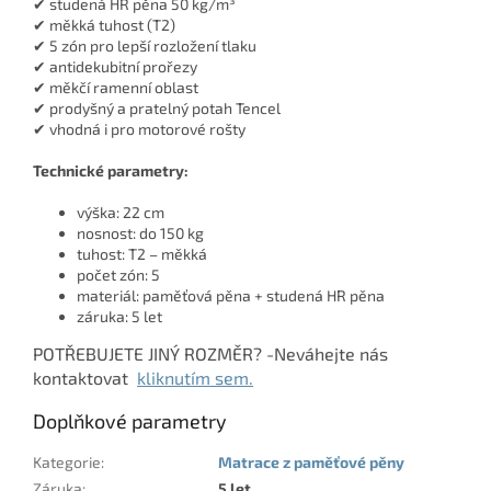
✔ studená HR pěna 50 kg/m³
✔ měkká tuhost (T2)
✔ 5 zón pro lepší rozložení tlaku
✔ antidekubitní prořezy
✔ měkčí ramenní oblast
✔ prodyšný a pratelný potah Tencel
✔ vhodná i pro motorové rošty
Technické parametry:
výška: 22 cm
nosnost: do 150 kg
tuhost: T2 – měkká
počet zón: 5
materiál: paměťová pěna + studená HR pěna
záruka: 5 let
POTŘEBUJETE JINÝ ROZMĚR? -Neváhejte nás
kontaktovat
kliknutím sem.
Doplňkové parametry
Kategorie
:
Matrace z paměťové pěny
Záruka
:
5 let