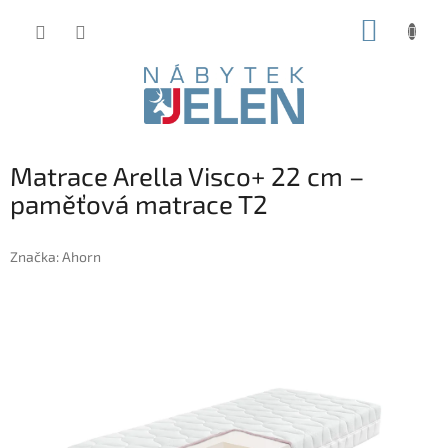
Přejít
NÁKUP
na
obsah
KOŠÍK
Matrace Arella Visco+ 22 cm –
paměťová matrace T2
Značka:
Ahorn