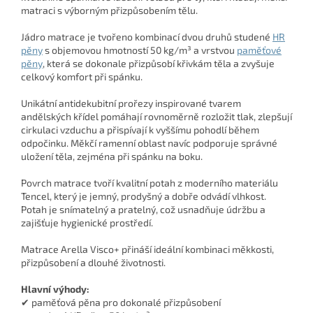
matraci s výborným přizpůsobením tělu.
Jádro matrace je tvořeno kombinací dvou druhů studené
HR
pěny
s objemovou hmotností 50 kg/m³ a vrstvou
paměťové
pěny
, která se dokonale přizpůsobí křivkám těla a zvyšuje
celkový komfort při spánku.
Unikátní antidekubitní prořezy inspirované tvarem
andělských křídel pomáhají rovnoměrně rozložit tlak, zlepšují
cirkulaci vzduchu a přispívají k vyššímu pohodlí během
odpočinku. Měkčí ramenní oblast navíc podporuje správné
uložení těla, zejména při spánku na boku.
Povrch matrace tvoří kvalitní potah z moderního materiálu
Tencel, který je jemný, prodyšný a dobře odvádí vlhkost.
Potah je snímatelný a pratelný, což usnadňuje údržbu a
zajišťuje hygienické prostředí.
Matrace Arella Visco+ přináší ideální kombinaci měkkosti,
přizpůsobení a dlouhé životnosti.
Hlavní výhody:
✔ paměťová pěna pro dokonalé přizpůsobení