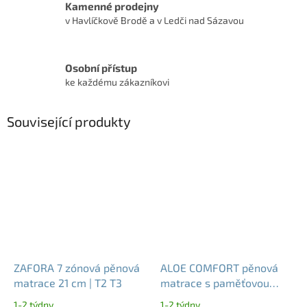
Kamenné prodejny
v Havlíčkově Brodě a v Ledči nad Sázavou
Osobní přístup
ke každému zákazníkovi
Související produkty
ZAFORA 7 zónová pěnová
ALOE COMFORT pěnová
matrace 21 cm | T2 T3
matrace s paměťovou
pěnou 21 cm nosnost 140
1-2 týdny
1-2 týdny