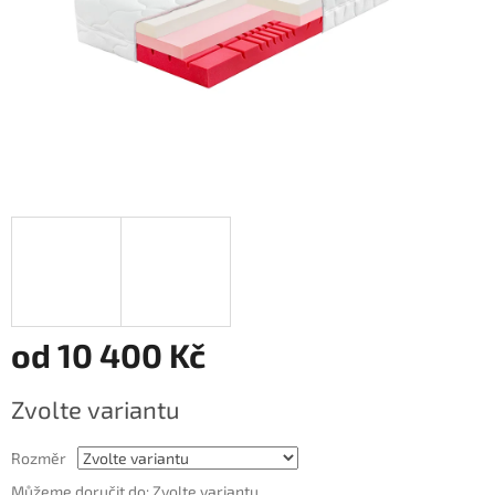
od
10 400 Kč
Měrná
Zvolte variantu
cena:
Rozměr
Můžeme doručit do:
Zvolte variantu