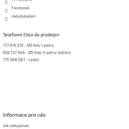
Facebook
nabytekjelen
Telefonní čísla do prodejen
777 616 219
- OD Alej-I patro
602 137 946
- OD Alej-II patro-ložnice
775 998 087
- Ledeč
Informace pro vás
Jak nakupovat