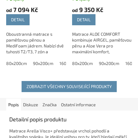
kg
7 094 Kč
9 350 Kč
od
od
DETAIL
DETAIL
Oboustranná matrace s
Matrace ALOE COMFORT
paměťovou pěnou a
kombinuje AIRGEL, paměťovou
MediFoam jádrem. Nabízí dvě
pěnu a Aloe Vera pro
tuhosti T2/T3, 7 zón a
maximální komfort,
výbornou prodyšnost.
prodyšnost a zdravý spánek.
80x200cm
90x200cm
160x200cm
80x200cm
180x200cm
90x200cm
160x2
ZOBRAZIT VŠECHNY SOUVISEJÍCÍ PRODUKTY
Popis
Diskuze
Značka
Ostatní informace
Detailní popis produktu
Matrace Arella Visco+ představuje vrchol pohodlí a
kvalitního spánku. Je ideální volbou pro ty, kteří hledají měkčí