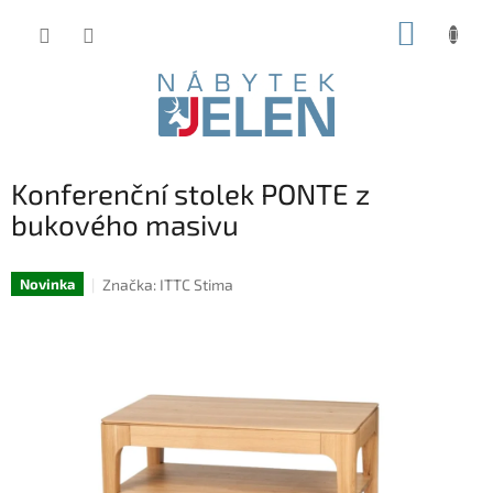
Přejít
NÁKUP
na
obsah
KOŠÍK
Konferenční stolek PONTE z
bukového masivu
Značka:
ITTC Stima
Novinka