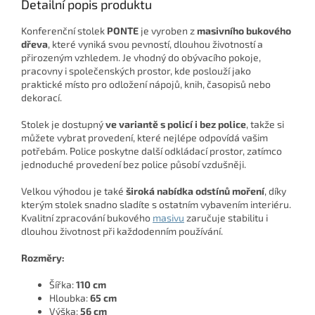
Detailní popis produktu
Konferenční stolek
PONTE
je vyroben z
masivního bukového
dřeva
, které vyniká svou pevností, dlouhou životností a
přirozeným vzhledem. Je vhodný do obývacího pokoje,
pracovny i společenských prostor, kde poslouží jako
praktické místo pro odložení nápojů, knih, časopisů nebo
dekorací.
Stolek je dostupný
ve variantě s policí i bez police
, takže si
můžete vybrat provedení, které nejlépe odpovídá vašim
potřebám. Police poskytne další odkládací prostor, zatímco
jednoduché provedení bez police působí vzdušněji.
Velkou výhodou je také
široká nabídka odstínů moření
, díky
kterým stolek snadno sladíte s ostatním vybavením interiéru.
Kvalitní zpracování bukového
masivu
zaručuje stabilitu i
dlouhou životnost při každodenním používání.
Rozměry:
Šířka:
110 cm
Hloubka:
65 cm
Výška:
56 cm