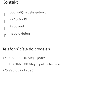
a
Kontakt
t
í
obchod
@
nabytekjelen.cz
777 616 219
Facebook
nabytekjelen
Telefonní čísla do prodejen
777 616 219
- OD Alej-I patro
602 137 946
- OD Alej-II patro-ložnice
775 998 087
- Ledeč