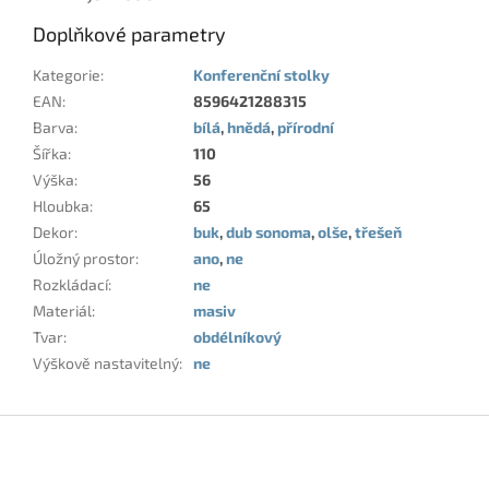
Doplňkové parametry
Kategorie
:
Konferenční stolky
EAN
:
8596421288315
Barva
:
bílá
,
hnědá
,
přírodní
Šířka
:
110
Výška
:
56
Hloubka
:
65
Dekor
:
buk
,
dub sonoma
,
olše
,
třešeň
Úložný prostor
:
ano
,
ne
Rozkládací
:
ne
Materiál
:
masiv
Tvar
:
obdélníkový
Výškově nastavitelný
:
ne
Z
á
p