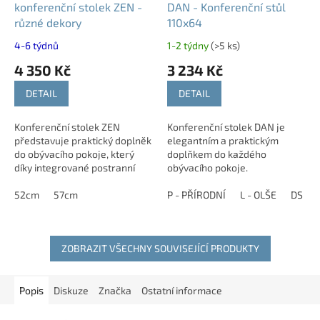
konferenční stolek ZEN -
DAN - Konferenční stůl
různé dekory
110x64
4-6 týdnů
1-2 týdny
(>5 ks)
4 350 Kč
3 234 Kč
DETAIL
DETAIL
Konferenční stolek ZEN
Konferenční stolek DAN je
představuje praktický doplněk
elegantním a praktickým
do obývacího pokoje, který
doplňkem do každého
díky integrované postranní
obývacího pokoje.
zásuvce zajišťuje snadný
přístup k drobnostem. U stolku
52cm
57cm
P - PŘÍRODNÍ
L - OLŠE
DS - 
je...
ZOBRAZIT VŠECHNY SOUVISEJÍCÍ PRODUKTY
Popis
Diskuze
Značka
Ostatní informace