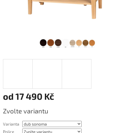
od
17 490 Kč
Měrná
Zvolte variantu
cena:
Varianta
Police