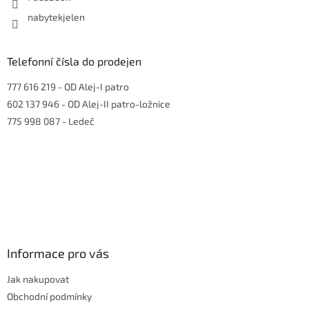
nabytekjelen
Telefonní čísla do prodejen
777 616 219
- OD Alej-I patro
602 137 946
- OD Alej-II patro-ložnice
775 998 087
- Ledeč
Informace pro vás
Jak nakupovat
Obchodní podmínky