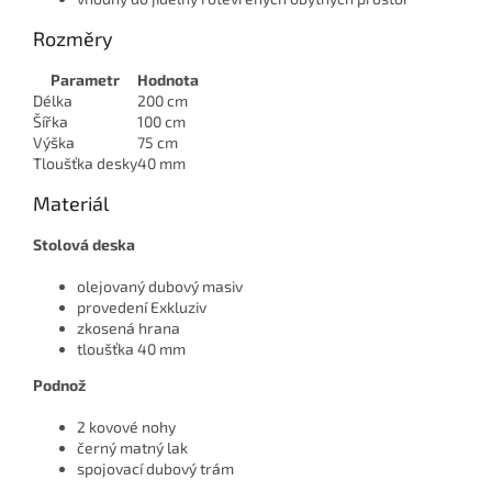
Rozměry
Parametr
Hodnota
Délka
200 cm
Šířka
100 cm
Výška
75 cm
Tloušťka desky
40 mm
Materiál
Stolová deska
olejovaný dubový masiv
provedení Exkluziv
zkosená hrana
tloušťka 40 mm
Podnož
2 kovové nohy
černý matný lak
spojovací dubový trám