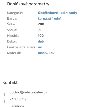
Doplňkové parametry
Kategorie
:
Obdélníkové jidelní stoly
Barva
:
černá
,
přírodní
Šířka
:
200
Výška
:
75
Hloubka
:
100
Dekor
:
dub
Funkce rozkládání
:
ne
Materiál
:
masiv
,
kov
Z
á
p
a
Kontakt
t
í
obchod
@
nabytekjelen.cz
777 616 219
Facebook