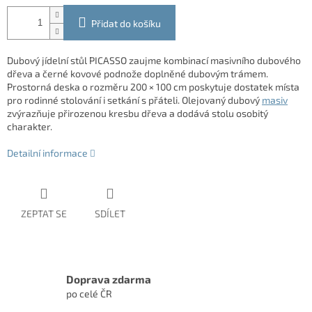
Přidat do košíku
Dubový jídelní stůl PICASSO zaujme kombinací masivního dubového
dřeva a černé kovové podnože doplněné dubovým trámem.
Prostorná deska o rozměru 200 × 100 cm poskytuje dostatek místa
pro rodinné stolování i setkání s přáteli. Olejovaný dubový
masiv
zvýrazňuje přirozenou kresbu dřeva a dodává stolu osobitý
charakter.
Detailní informace
ZEPTAT SE
SDÍLET
Doprava zdarma
po celé ČR