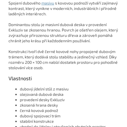
Spojení dubového
masivu
s kovovou podnoží vytváří zajímavý
kontrast, který vynikne v moderních, industriálních i přírodně
laděných interiérech.
Dominantou stolu je masivní dubová deska v provedení
Exkluziv se zkosenou hranou. Povrch je ošetřen olejem, který
zvýrazňuje přirozenou strukturu dřeva a zároveň pomáhá
chránit jeho krásu při každodenním používání.
Konstrukci tvoří dvě černé kovové nohy propojené dubovým
trámem, který dodává stolu stabilitu a jedinečný vzhled. Díky
rozměru 200 × 100 cm nabízí dostatek prostoru pro pohodlné
stolování více osob.
Vlastnosti
dubový jídelní stůl z masivu
olejovaná dubová deska
provedení desky Exkluziv
zkosená hrana desky
černá kovová podnož
dubový spojovací trám
stabilní konstrukce
vhodný do jídelny i otevřených obytných prostor