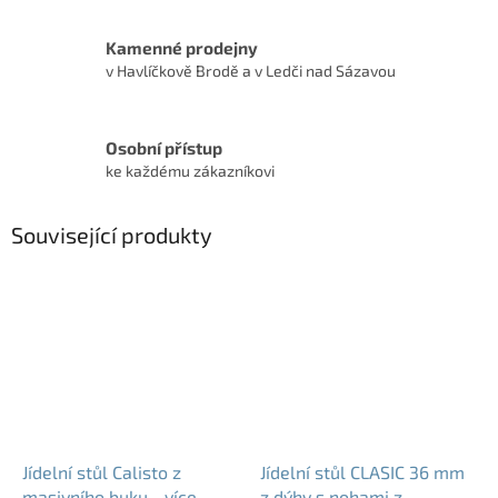
Kamenné prodejny
v Havlíčkově Brodě a v Ledči nad Sázavou
Osobní přístup
ke každému zákazníkovi
Související produkty
Jídelní stůl Calisto z
Jídelní stůl CLASIC 36 mm
masivního buku - více
z dýhy s nohami z