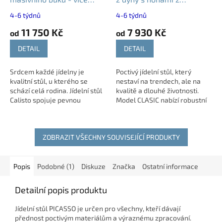
rozměrů
masivního buku
4-6 týdnů
4-6 týdnů
11 750 Kč
7 930 Kč
od
od
DETAIL
DETAIL
Srdcem každé jídelny je
Poctivý jídelní stůl, který
kvalitní stůl, u kterého se
nestaví na trendech, ale na
schází celá rodina. Jídelní stůl
kvalitě a dlouhé životnosti.
Calisto spojuje pevnou
Model CLASIC nabízí robustní
konstrukci z masivního buku s
dýhovanou desku o síle 36
elegantní deskou z bukové
mm, pevné bukové nohy a
dýhy. Díky...
několik...
ZOBRAZIT VŠECHNY SOUVISEJÍCÍ PRODUKTY
Popis
Podobné (1)
Diskuze
Značka
Ostatní informace
Detailní popis produktu
Jídelní stůl PICASSO je určen pro všechny, kteří dávají
přednost poctivým materiálům a výraznému zpracování.