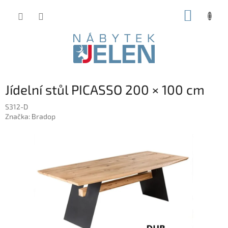
Přejít
NÁKUP
na
obsah
KOŠÍK
Jídelní stůl PICASSO 200 × 100 cm
S312-D
Značka:
Bradop