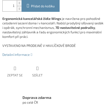
Přidat do košíku
Ergonomická kancelářská židle Wings
je navržena pro pohodlné
celodenní sezení doma i v kanceláři. Nabízí prodyšný síťovaný sedák
i opěrák, synchronní mechanismus,
7D nastavitelné područky
,
nastavitelný záhlavník a řadu ergonomických funkcí pro maximální
komfort při práci.
VYSTAVENO NA PRODEJNĚ V HAVLÍČKOVĚ BRODĚ
Detailní informace
ZEPTAT SE
SDÍLET
Doprava zdarma
po celé ČR