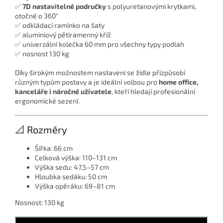
✅
7D nastavitelné područky
s polyuretanovými krytkami,
otočné o 360°
✅ odkládací ramínko na šaty
✅ aluminiový pětiramenný kříž
✅ univerzální kolečka 60 mm pro všechny typy podlah
✅ nosnost 130 kg
Díky širokým možnostem nastavení se židle přizpůsobí
různým typům postavy a je ideální volbou pro
home office,
kanceláře i náročné uživatele
, kteří hledají profesionální
ergonomické sezení.
📐 Rozměry
Šířka: 66 cm
Celková výška: 110–131 cm
Výška sedu: 47,5–57 cm
Hloubka sedáku: 50 cm
Výška opěráku: 69–81 cm
Nosnost: 130 kg