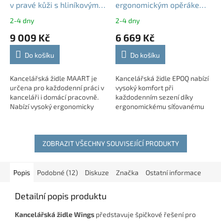
v pravé kůži s hliníkovým
ergonomickým opěrákem
křížem
a nastavitelnými
2-4 dny
2-4 dny
područkami
9 009 Kč
6 669 Kč
Do košíku
Do košíku
Kancelářská židle MAART je
Kancelářská židle EPOQ nabízí
určena pro každodenní práci v
vysoký komfort při
kanceláři i domácí pracovně.
každodenním sezení díky
Nabízí vysoký ergonomicky
ergonomickému síťovanému
tvarovaný opěrák, pohodlný
opěráku, nastavitelné bederní
sedák ze studené pěny a
opěrce a synchronnímu
synchronní...
mechanismu s jednoduchým...
ZOBRAZIT VŠECHNY SOUVISEJÍCÍ PRODUKTY
Popis
Podobné (12)
Diskuze
Značka
Ostatní informace
Detailní popis produktu
Kancelářská židle Wings
představuje špičkové řešení pro