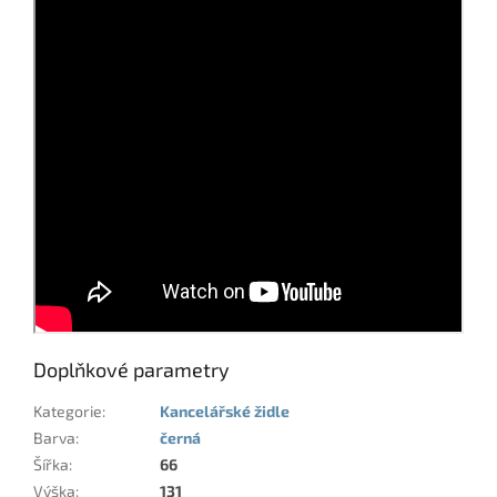
Doplňkové parametry
Kategorie
:
Kancelářské židle
Barva
:
černá
Šířka
:
66
Výška
:
131