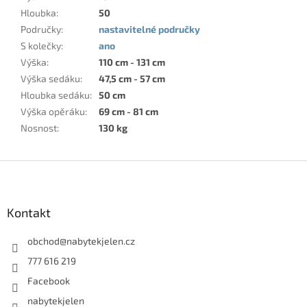
Hloubka
:
50
Područky
:
nastavitelné područky
S kolečky
:
ano
Výška
:
110 cm - 131 cm
Výška sedáku
:
47,5 cm - 57 cm
Hloubka sedáku
:
50 cm
Výška opěráku
:
69 cm - 81 cm
Nosnost
:
130 kg
Z
á
p
a
Kontakt
t
í
obchod
@
nabytekjelen.cz
777 616 219
Facebook
nabytekjelen