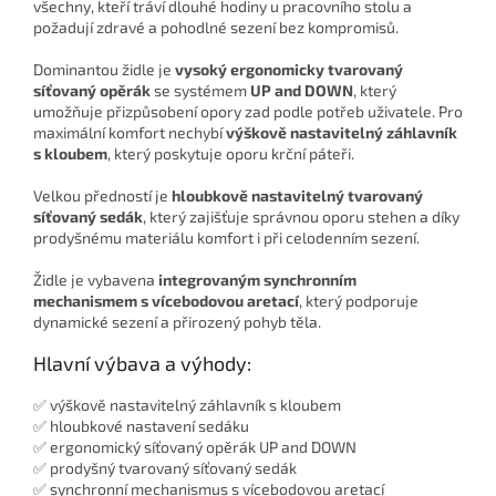
všechny, kteří tráví dlouhé hodiny u pracovního stolu a
požadují zdravé a pohodlné sezení bez kompromisů.
Dominantou židle je
vysoký ergonomicky tvarovaný
síťovaný opěrák
se systémem
UP and DOWN
, který
umožňuje přizpůsobení opory zad podle potřeb uživatele. Pro
maximální komfort nechybí
výškově nastavitelný záhlavník
s kloubem
, který poskytuje oporu krční páteři.
Velkou předností je
hloubkově nastavitelný tvarovaný
síťovaný sedák
, který zajišťuje správnou oporu stehen a díky
prodyšnému materiálu komfort i při celodenním sezení.
Židle je vybavena
integrovaným synchronním
mechanismem s vícebodovou aretací
, který podporuje
dynamické sezení a přirozený pohyb těla.
Hlavní výbava a výhody:
✅ výškově nastavitelný záhlavník s kloubem
✅ hloubkové nastavení sedáku
✅ ergonomický síťovaný opěrák UP and DOWN
✅ prodyšný tvarovaný síťovaný sedák
✅ synchronní mechanismus s vícebodovou aretací