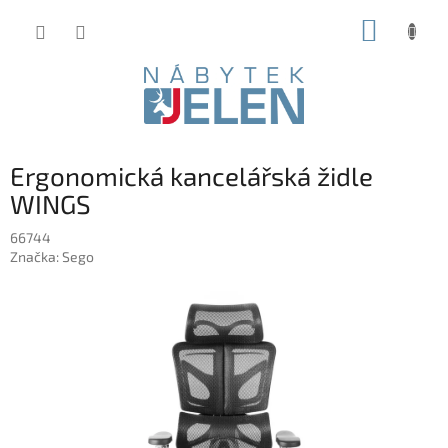
Přejít
NÁKUP
na
obsah
KOŠÍK
Ergonomická kancelářská židle
WINGS
66744
Značka:
Sego